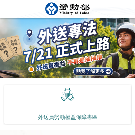
搜尋功能
文字客服
⏸ 停止播放
外送員勞動權益保障專
勞退舊制勞工 保障新選
區
擇