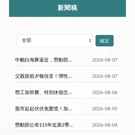
新聞稿
確定
中颱白海豚逼近，勞動部提醒，雇主若要求勞工出勤，應負通勤協助責任，且針對戶外工作、搶修等外勤作業，勞動部有六大提醒
2026-08-07
父親節前夕報佳音！彈性育嬰留停「以日申請」突破4萬筆 「神隊友」育兒新風潮！7月男性申辦比重連續三個月超越女性
2026-08-07
勞工加班費、特別休假怎麼計算？勞動部推「加班費」及「特別休假日數」試算系統懶人包影片，教你輕鬆算。
2026-08-06
股市起起伏伏免驚慌！加碼勞工專屬「ETF」 自願提繳退休金 保本保息才安心！
2026-08-05
勞動部公布115年迄第2季重大職災死亡統計，降幅21％，將持續強化職場減災行動
2026-08-04