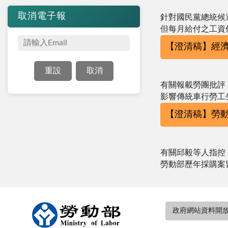
取消電子報
針對國民黨總統候
但每月給付之工資
【澄清稿】經
有關報載勞團批評
影響傳統車行勞工
【澄清稿】勞
有關邱毅等人指控
勞動部歷年採購案
:::
政府網站資料開