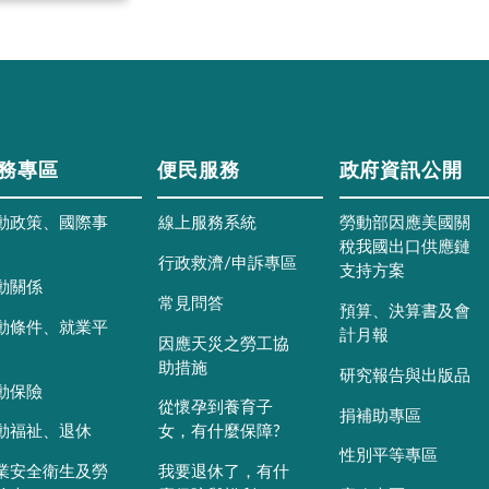
務專區
便民服務
政府資訊公開
動政策、國際事
線上服務系統
勞動部因應美國關
稅我國出口供應鏈
行政救濟/申訴專區
支持方案
動關係
常見問答
預算、決算書及會
動條件、就業平
計月報
因應天災之勞工協
助措施
研究報告與出版品
動保險
從懷孕到養育子
捐補助專區
動福祉、退休
女，有什麼保障?
性別平等專區
業安全衛生及勞
我要退休了，有什