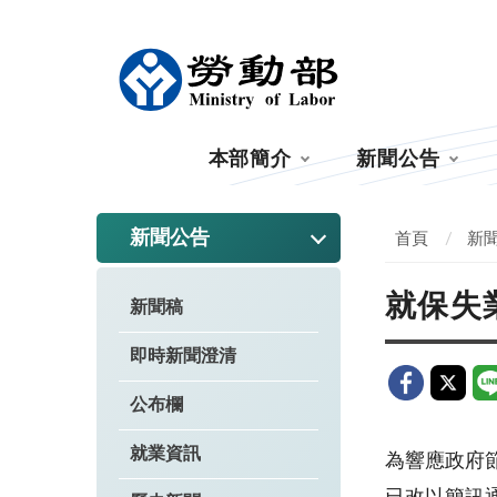
:::
本部簡介
新聞公告
:::
新聞公告
首頁
新
就保失
新聞稿
即時新聞澄清
公布欄
就業資訊
為響應政府