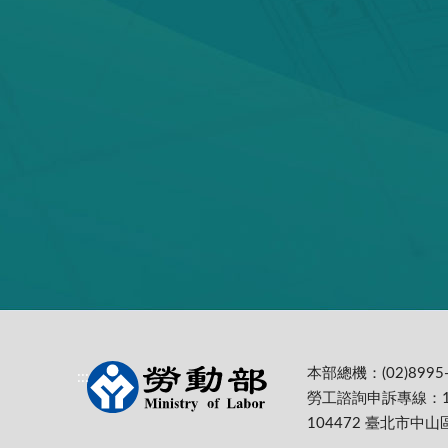
本部總機：(02)8995-
:::
勞工諮詢申訴專線：1
104472 臺北市中山