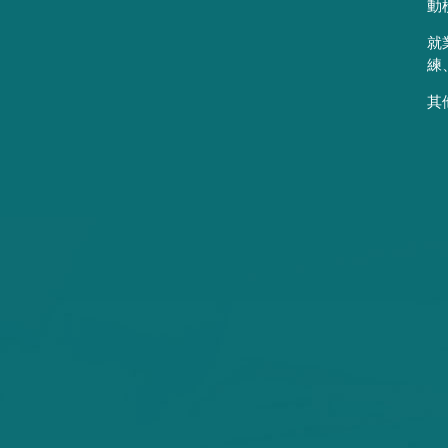
動
就
練
其