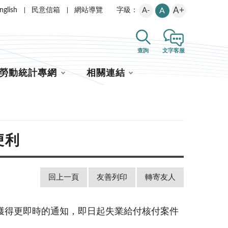
A+
nglish
民意信箱
網站導覽
A-
A
字級：
查詢
文字客服
勞動統計專網
相關連結
便利
回上一頁
友善列印
轉寄友人
獲得更即時的通知，即日起失業給付核付案件