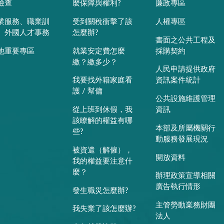
檢查
麼保障與權利?
廉政專區
業服務、職業訓
受到關稅衝擊了該
人權專區
、外國人才事務
怎麼辦?
書面之公共工程及
他重要專區
就業安定費怎麼
採購契約
繳？繳多少？
人民申請提供政府
我要找外籍家庭看
資訊案件統計
護 / 幫傭
公共設施維護管理
從上班到休假，我
資訊
該瞭解的權益有哪
本部及所屬機關行
些?
動服務發展現況
被資遣（解僱），
開放資料
我的權益要注意什
麼？
辦理政策宣導相關
廣告執行情形
發生職災怎麼辦?
主管勞動業務財團
我失業了該怎麼辦?
法人