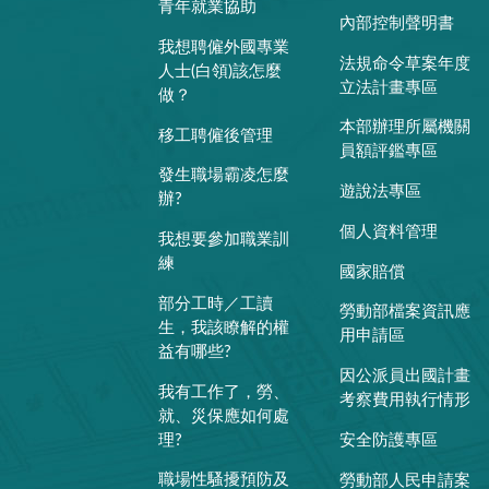
青年就業協助
內部控制聲明書
我想聘僱外國專業
法規命令草案年度
人士(白領)該怎麼
立法計畫專區
做？
本部辦理所屬機關
移工聘僱後管理
員額評鑑專區
發生職場霸凌怎麼
遊說法專區
辦?
個人資料管理
我想要參加職業訓
練
國家賠償
部分工時／工讀
勞動部檔案資訊應
生，我該瞭解的權
用申請區
益有哪些?
因公派員出國計畫
我有工作了，勞、
考察費用執行情形
就、災保應如何處
理?
安全防護專區
職場性騷擾預防及
勞動部人民申請案