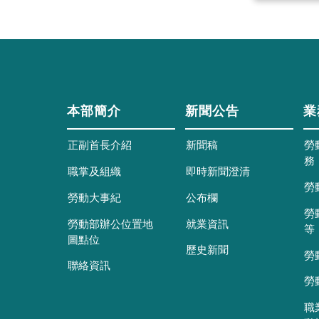
本部簡介
新聞公告
業
正副首長介紹
新聞稿
勞
務
職掌及組織
即時新聞澄清
勞
勞動大事紀
公布欄
勞
勞動部辦公位置地
就業資訊
等
圖點位
歷史新聞
勞
聯絡資訊
勞
職