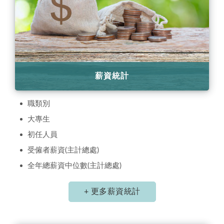
薪資統計
職類別
大專生
初任人員
受僱者薪資(主計總處)
全年總薪資中位數(主計總處)
+ 更多薪資統計