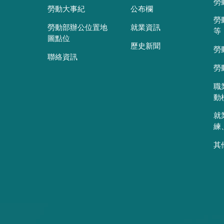
勞
勞動大事紀
公布欄
勞
勞動部辦公位置地
就業資訊
等
圖點位
歷史新聞
勞
聯絡資訊
勞
職
動
就
練
其