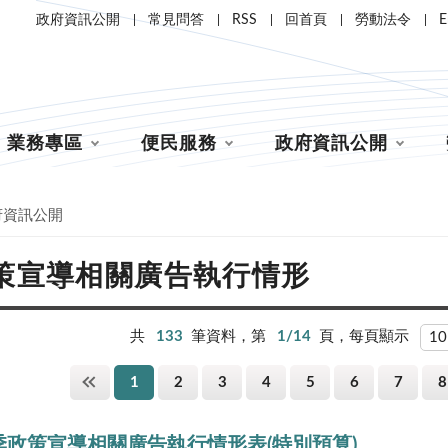
政府資訊公開
常見問答
RSS
回首頁
勞動法令
E
業務專區
便民服務
政府資訊公開
府資訊公開
策宣導相關廣告執行情形
共
133
筆資料，第
1/14
頁，每頁顯示
1
2
3
4
5
6
7
8
2季政策宣導相關廣告執行情形表(特別預算)