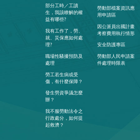
部分工時／工讀
勞動部檔案資訊應
生，我該瞭解的權
用申請區
益有哪些?
因公派員出國計畫
我有工作了，勞、
考察費用執行情形
就、災保應如何處
理?
安全防護專區
職場性騷擾預防及
勞動部人民申請案
處理
件處理時限表
勞工若生病或受
傷，有什麼保障？
發生勞資爭議怎麼
辦？
我不服勞動法令之
行政處分，如何提
起救濟？