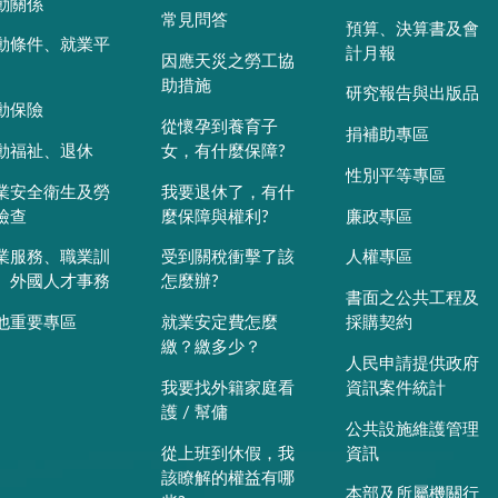
動關係
常見問答
預算、決算書及會
動條件、就業平
計月報
因應天災之勞工協
助措施
研究報告與出版品
動保險
從懷孕到養育子
捐補助專區
動福祉、退休
女，有什麼保障?
性別平等專區
業安全衛生及勞
我要退休了，有什
檢查
麼保障與權利?
廉政專區
業服務、職業訓
受到關稅衝擊了該
人權專區
、外國人才事務
怎麼辦?
書面之公共工程及
他重要專區
就業安定費怎麼
採購契約
繳？繳多少？
人民申請提供政府
我要找外籍家庭看
資訊案件統計
護 / 幫傭
公共設施維護管理
從上班到休假，我
資訊
該瞭解的權益有哪
本部及所屬機關行