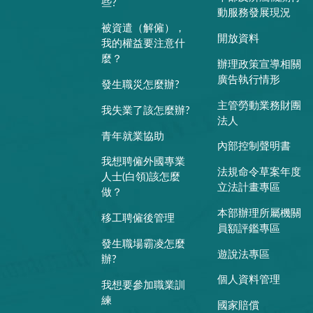
些?
動服務發展現況
被資遣（解僱），
開放資料
我的權益要注意什
麼？
辦理政策宣導相關
廣告執行情形
發生職災怎麼辦?
主管勞動業務財團
我失業了該怎麼辦?
法人
青年就業協助
內部控制聲明書
我想聘僱外國專業
法規命令草案年度
人士(白領)該怎麼
立法計畫專區
做？
本部辦理所屬機關
移工聘僱後管理
員額評鑑專區
發生職場霸凌怎麼
遊說法專區
辦?
個人資料管理
我想要參加職業訓
練
國家賠償