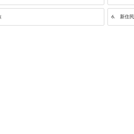
族
6
新住