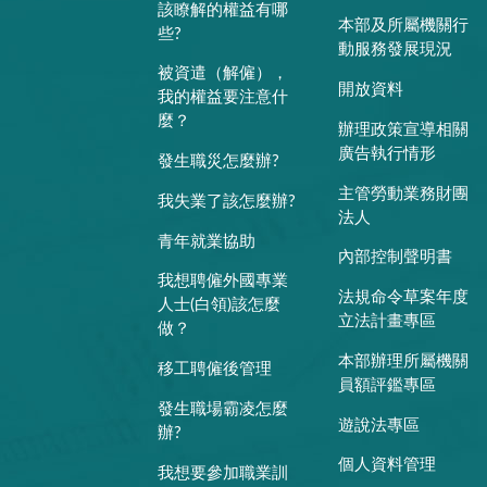
該瞭解的權益有哪
本部及所屬機關行
些?
動服務發展現況
被資遣（解僱），
開放資料
我的權益要注意什
麼？
辦理政策宣導相關
廣告執行情形
發生職災怎麼辦?
主管勞動業務財團
我失業了該怎麼辦?
法人
青年就業協助
內部控制聲明書
我想聘僱外國專業
法規命令草案年度
人士(白領)該怎麼
立法計畫專區
做？
本部辦理所屬機關
移工聘僱後管理
員額評鑑專區
發生職場霸凌怎麼
遊說法專區
辦?
個人資料管理
我想要參加職業訓