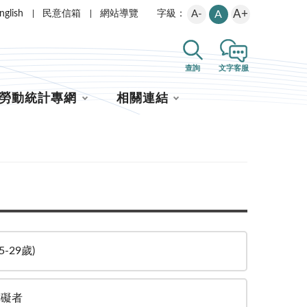
A+
nglish
民意信箱
網站導覽
A-
A
字級：
查詢
文字客服
勞動統計專網
相關連結
5-29歲)
障礙者