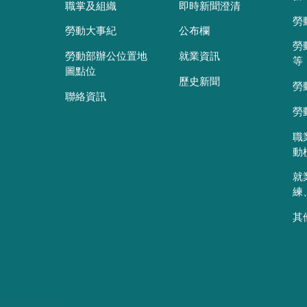
職掌及組織
即時新聞澄清
勞
勞動大事紀
公布欄
勞
勞動部辦公位置地
就業資訊
等
圖點位
歷史新聞
勞
聯絡資訊
勞
職
動
就
練
其