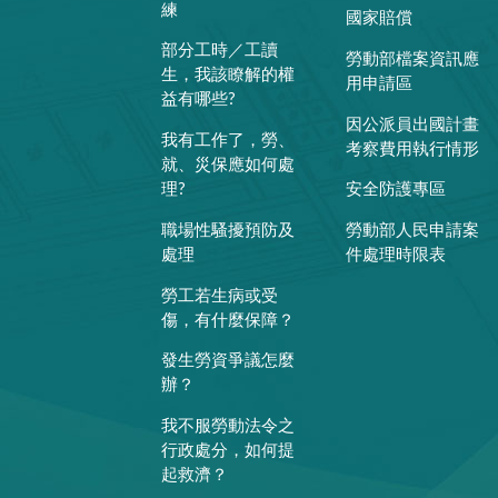
練
國家賠償
部分工時／工讀
勞動部檔案資訊應
生，我該瞭解的權
用申請區
益有哪些?
因公派員出國計畫
我有工作了，勞、
考察費用執行情形
就、災保應如何處
理?
安全防護專區
職場性騷擾預防及
勞動部人民申請案
處理
件處理時限表
勞工若生病或受
傷，有什麼保障？
發生勞資爭議怎麼
辦？
我不服勞動法令之
行政處分，如何提
起救濟？