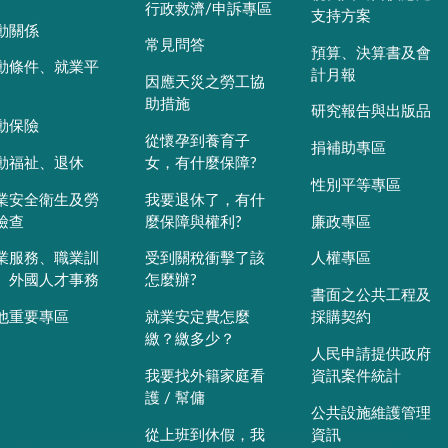
行政救濟/申訴專區
支持方案
動關係
常見問答
預算、決算書及會
動條件、就業平
計月報
因應天災之勞工協
助措施
研究報告與出版品
動保險
從懷孕到養育子
捐補助專區
動福祉、退休
女，有什麼保障?
性別平等專區
業安全衛生及勞
我要退休了，有什
檢查
麼保障與權利?
廉政專區
業服務、職業訓
受到關稅衝擊了該
人權專區
、外國人才事務
怎麼辦?
書面之公共工程及
他重要專區
就業安定費怎麼
採購契約
繳？繳多少？
人民申請提供政府
我要找外籍家庭看
資訊案件統計
護 / 幫傭
公共設施維護管理
從上班到休假，我
資訊