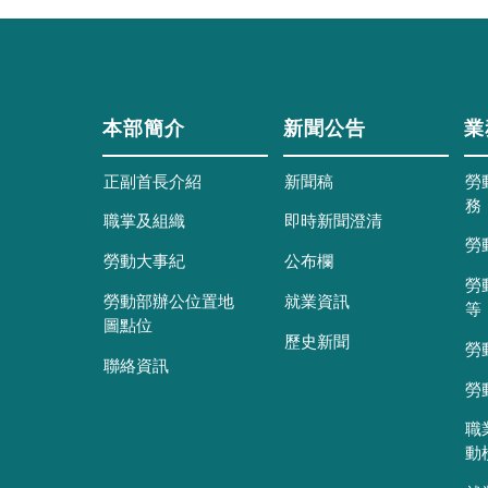
本部簡介
新聞公告
業
正副首長介紹
新聞稿
勞
務
職掌及組織
即時新聞澄清
勞
勞動大事紀
公布欄
勞
勞動部辦公位置地
就業資訊
等
圖點位
歷史新聞
勞
聯絡資訊
勞
職
動