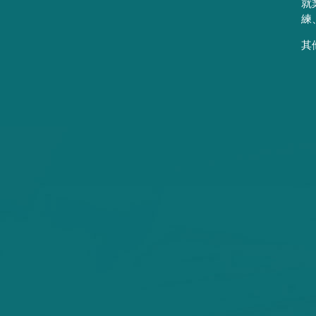
就
練
其