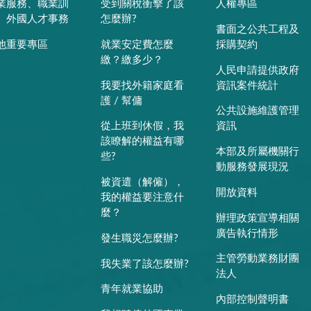
業服務、職業訓
受到關稅衝擊了該
人權專區
、外國人才事務
怎麼辦?
書面之公共工程及
他重要專區
就業安定費怎麼
採購契約
繳？繳多少？
人民申請提供政府
我要找外籍家庭看
資訊案件統計
護 / 幫傭
公共設施維護管理
從上班到休假，我
資訊
該瞭解的權益有哪
本部及所屬機關行
些?
動服務發展現況
被資遣（解僱），
開放資料
我的權益要注意什
麼？
辦理政策宣導相關
廣告執行情形
發生職災怎麼辦?
主管勞動業務財團
我失業了該怎麼辦?
法人
青年就業協助
內部控制聲明書