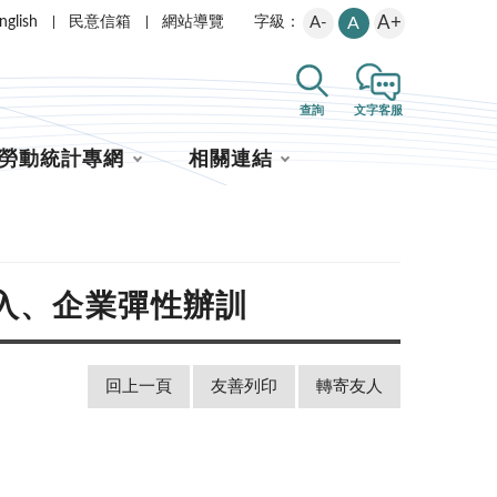
A+
nglish
民意信箱
網站導覽
A-
A
字級：
查詢
文字客服
勞動統計專網
相關連結
入、企業彈性辦訓
回上一頁
友善列印
轉寄友人