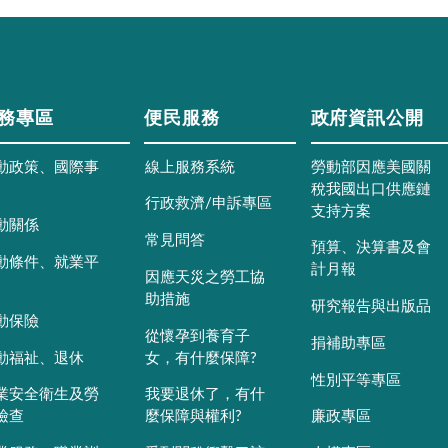
務專區
便民服務
政府資訊公開
動政策、國際事
線上服務系統
勞動部因應美國關
稅我國出口供應鏈
行政救濟/申訴專區
支持方案
動關係
常見問答
預算、決算書及會
動條件、就業平
計月報
因應天災之勞工協
助措施
研究報告與出版品
動保險
從懷孕到養育子
捐補助專區
動福祉、退休
女，有什麼保障?
性別平等專區
業安全衛生及勞
我要退休了，有什
檢查
麼保障與權利?
廉政專區