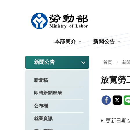
:::
本部簡介
新聞公告
:::
新聞公告
首頁
新
放寬勞
新聞稿
即時新聞澄清
公布欄
就業資訊
更新日期:20