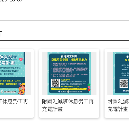
5-10-07
片
班休息勞工再
附圖2_減班休息勞工再
附圖3_
充電計畫
充電計畫