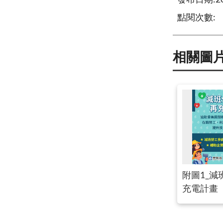
發布日期:202
點閱次數:
相關圖
附圖1_減
充電計畫