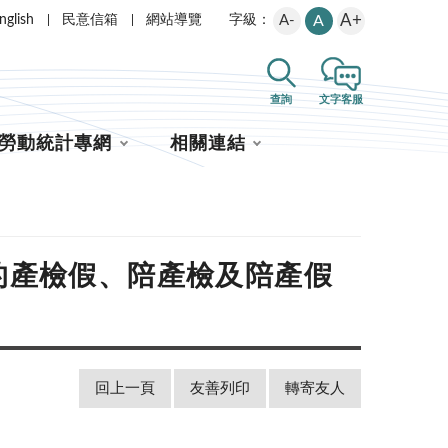
A+
nglish
民意信箱
網站導覽
A-
A
字級：
查詢
文字客服
勞動統計專網
相關連結
的產檢假、陪產檢及陪產假
回上一頁
友善列印
轉寄友人