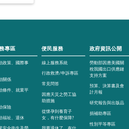
務專區
便民服務
政府資訊公開
動政策、國際事
線上服務系統
勞動部因應美國關
稅我國出口供應鏈
行政救濟/申訴專區
支持方案
動關係
常見問答
預算、決算書及會
動條件、就業平
計月報
因應天災之勞工協
助措施
研究報告與出版品
動保險
從懷孕到養育子
捐補助專區
動福祉、退休
女，有什麼保障?
性別平等專區
業安全衛生及勞
我要退休了，有什