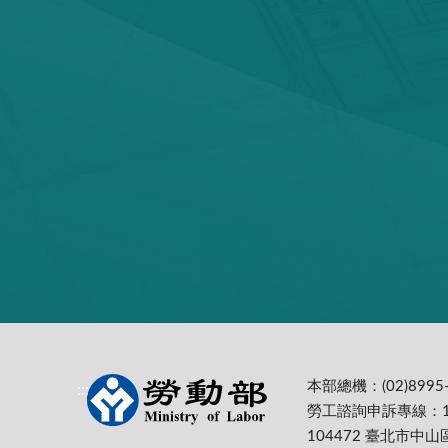
本部總機：(02)8995-
:::
勞工諮詢申訴專線：1
104472 臺北市中山