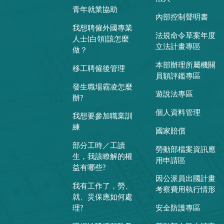
青年就業協助
內部控制聲明書
我想聘僱外國專業
法規命令草案年度
人士(白領)該怎麼
立法計畫專區
做？
本部辦理所屬機關
移工聘僱後管理
員額評鑑專區
發生職場霸凌怎麼
遊說法專區
辦?
個人資料管理
我想要參加職業訓
練
國家賠償
部分工時／工讀
勞動部檔案資訊應
生，我該瞭解的權
用申請區
益有哪些?
因公派員出國計畫
我有工作了，勞、
考察費用執行情形
就、災保應如何處
理?
安全防護專區