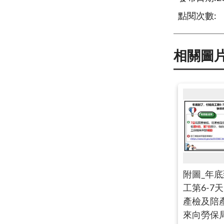
點閱次數:
相關圖
附圖_年
工第6-7
產檢及陪
來向勞保