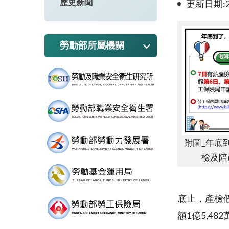
歷史新聞
更新日期:20
勞動部所屬機關
附圖_年底
檢及陪
底止，產檢假
額1億5,48