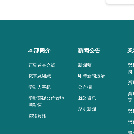
本部簡介
新聞公告
業
正副首長介紹
新聞稿
勞
務
職掌及組織
即時新聞澄清
勞
勞動大事紀
公布欄
勞
勞動部辦公位置地
就業資訊
等
圖點位
歷史新聞
勞
聯絡資訊
勞
職