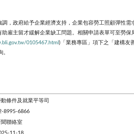
強調，政府給予企業經濟支持，企業包容勞工照顧彈性需
有助雇主留才緩解企業缺工問題。相關申請表單可至勞保
.bli.gov.tw/0105467.html
)「業務專區」項下之「建構友
洽詢。
勞動條件及就業平等司
8995-6866
新聞聯絡室
5-11-18