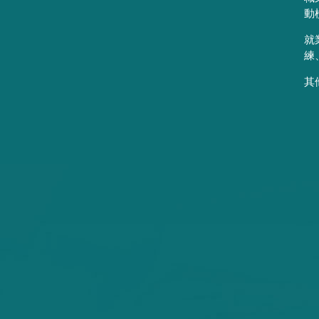
動
就
練
其