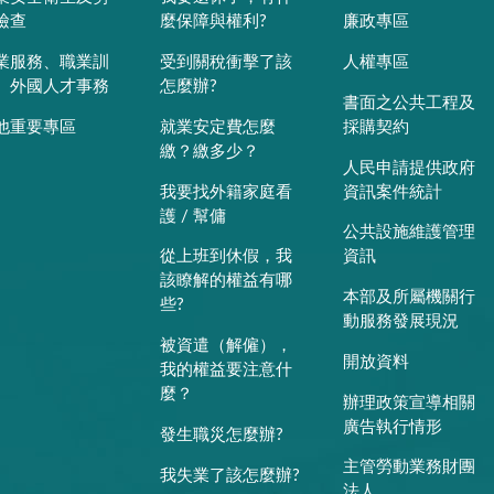
檢查
麼保障與權利?
廉政專區
業服務、職業訓
受到關稅衝擊了該
人權專區
、外國人才事務
怎麼辦?
書面之公共工程及
他重要專區
就業安定費怎麼
採購契約
繳？繳多少？
人民申請提供政府
我要找外籍家庭看
資訊案件統計
護 / 幫傭
公共設施維護管理
從上班到休假，我
資訊
該瞭解的權益有哪
本部及所屬機關行
些?
動服務發展現況
被資遣（解僱），
開放資料
我的權益要注意什
麼？
辦理政策宣導相關
廣告執行情形
發生職災怎麼辦?
主管勞動業務財團
我失業了該怎麼辦?
法人