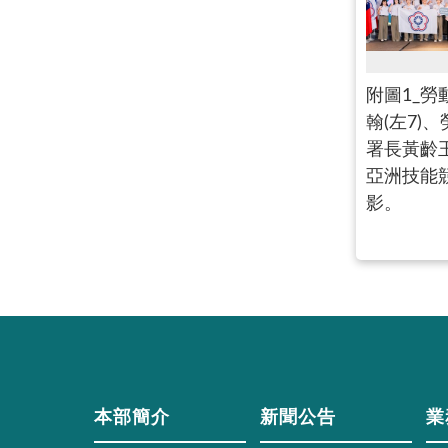
附圖1_勞
翰(左7)
署長黃齡玉(
亞洲技能
影。
本部簡介
新聞公告
業