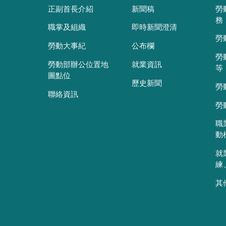
正副首長介紹
新聞稿
勞
務
職掌及組織
即時新聞澄清
勞
勞動大事紀
公布欄
勞
勞動部辦公位置地
就業資訊
等
圖點位
歷史新聞
勞
聯絡資訊
勞
職
動
就
練
其