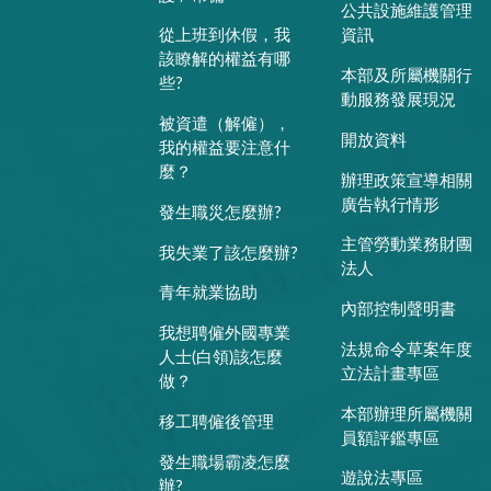
公共設施維護管理
從上班到休假，我
資訊
該瞭解的權益有哪
本部及所屬機關行
些?
動服務發展現況
被資遣（解僱），
開放資料
我的權益要注意什
麼？
辦理政策宣導相關
廣告執行情形
發生職災怎麼辦?
主管勞動業務財團
我失業了該怎麼辦?
法人
青年就業協助
內部控制聲明書
我想聘僱外國專業
法規命令草案年度
人士(白領)該怎麼
立法計畫專區
做？
本部辦理所屬機關
移工聘僱後管理
員額評鑑專區
發生職場霸凌怎麼
遊說法專區
辦?