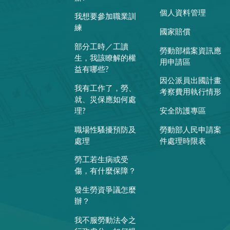
個人資料管理
我想要參加職業訓
練
國家賠償
部分工時／工讀
勞動部檔案資訊應
生，我該瞭解的權
用申請區
益有哪些?
因公派員出國計畫
我有工作了，勞、
考察費用執行情形
就、災保應如何處
理?
安全防護專區
職場性騷擾預防及
勞動部人民申請案
處理
件處理時限表
勞工若生病或受
傷，有什麼保障？
發生勞資爭議怎麼
辦？
我不服勞動法令之