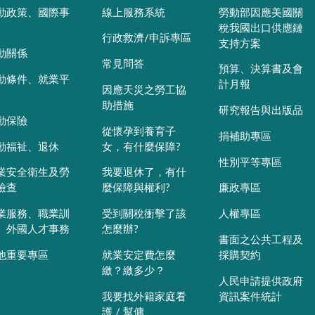
動政策、國際事
線上服務系統
勞動部因應美國關
稅我國出口供應鏈
行政救濟/申訴專區
支持方案
動關係
常見問答
預算、決算書及會
動條件、就業平
計月報
因應天災之勞工協
助措施
研究報告與出版品
動保險
從懷孕到養育子
捐補助專區
動福祉、退休
女，有什麼保障?
性別平等專區
業安全衛生及勞
我要退休了，有什
檢查
麼保障與權利?
廉政專區
業服務、職業訓
受到關稅衝擊了該
人權專區
、外國人才事務
怎麼辦?
書面之公共工程及
他重要專區
就業安定費怎麼
採購契約
繳？繳多少？
人民申請提供政府
我要找外籍家庭看
資訊案件統計
護 / 幫傭