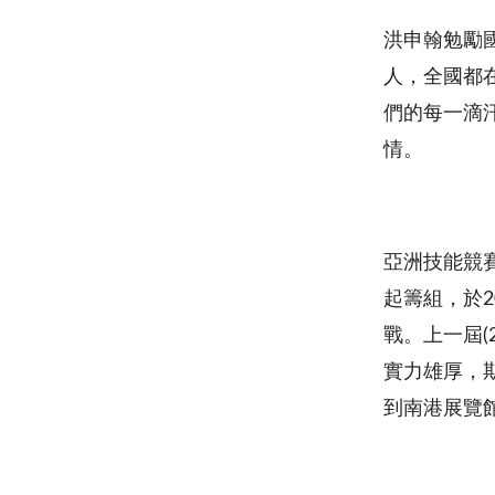
洪申翰勉勵
人，全國都
們的每一滴
情。
亞洲技能競賽
起籌組，於2
戰。上一屆(
實力雄厚，
到南港展覽