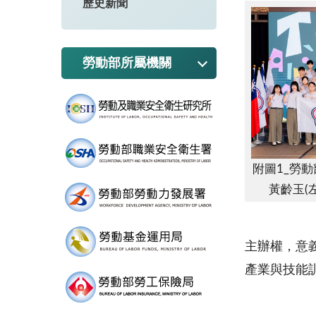
歷史新聞
勞動部所屬機關
附圖1_勞
黃齡玉(
主辦權，意
產業與技能