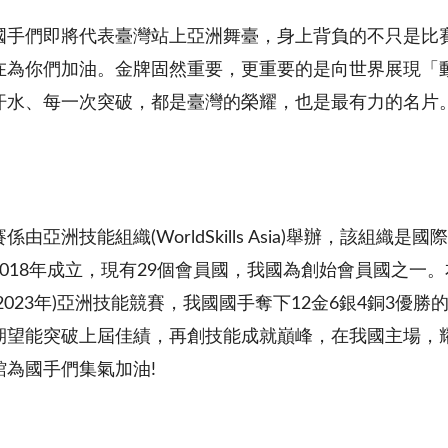
國手們即將代表臺灣站上亞洲舞臺，身上背負的不只是比
在為你們加油。金牌固然重要，更重要的是向世界展現「
汗水、每一次突破，都是臺灣的榮耀，也是最有力的名片
係由亞洲技能組織(WorldSkills Asia)舉辦，該
018年成立，現有29個會員國，我國為創始會員國之一。
2023年)亞洲技能競賽，我國國手奪下12金6銀4銅3
期望能突破上屆佳績，再創技能成就巔峰，在我國主場，耀眼
館為國手們集氣加油!