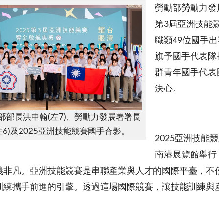
勞動部勞動力發展
第3屆亞洲技能
職類49位國手
旗予國手代表隊
群青年國手代表
決心。
動部部長洪申翰(左7)、勞動力發展署署長
左6)及2025亞洲技能競賽國手合影。
2025亞洲技能競
南港展覽館舉行
義非凡。亞洲技能競賽是串聯產業與人才的國際平臺，不
訓練攜手前進的引擎。透過這場國際競賽，讓技能訓練與