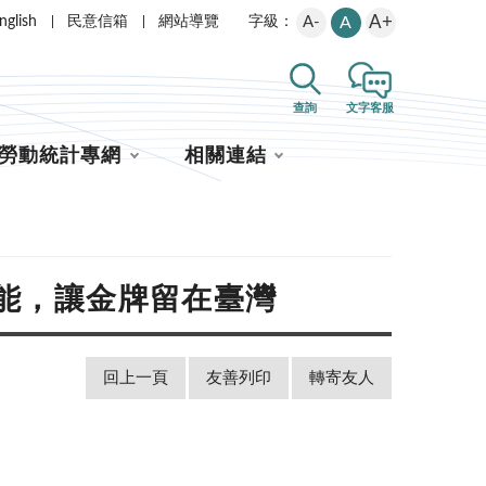
A+
nglish
民意信箱
網站導覽
A-
A
字級：
查詢
文字客服
勞動統計專網
相關連結
技能，讓金牌留在臺灣
回上一頁
友善列印
轉寄友人