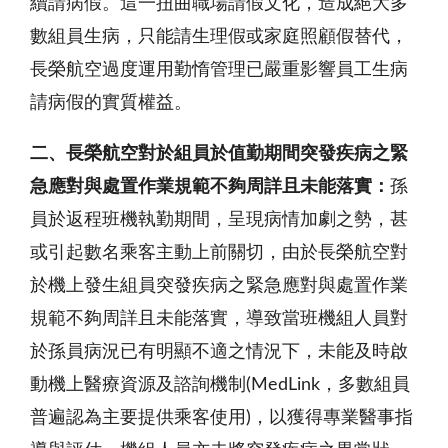
續請病假。這一扭曲職場請假文化，造成絕大多
數組員生病，只能請生理假或家庭照顧假替代，
長榮航空過度運用勤惰管理已嚴重影響員工生病
請病假的實質權益。
二、長榮航空對於組員於值勤期間突發疾病之緊
急應對與處置作業規範
不夠周詳且未能落實
：
孫
員於返程班機執勤期間，呈現病情加劇之勢，甚
或引起數名乘客主動上前關切，由於長榮航空對
於機上發生組員突發疾病之緊急應對與處置作業
規範不夠周詳且未能落實，導致當班機組人員對
於孫員病況已有明顯不適之情況下，未能及時啟
動機上醫療資源及諮詢機制(MedLink，多數組員
普遍認為主要提供乘客使用)，以獲得專業醫事指