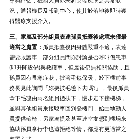
導與評估，機組人員亦未將突發疾病之異常狀
況，通報機長及報到中心，使其於落地後即時獲
得醫療支援介入。
三、家屬及部分組員表達孫員抵臺後處境未獲最
適當之處置：
孫員抵臺後因身體嚴重不適，表達
需要救護車，部分組員間亦討論是否呼叫傷患車
(即升降設備)與救護車，但最後仍無相關協助，且
孫員因有畏寒症狀，披著毛毯保暖，於下機前事
務長見此詢問「妳要披毛毯下去嗎?」，最後孫員
拿下毛毯由兩名組員攙扶下，慢步走下接機梯，
並與其他組員乘接駁車回到登機門，始由地勤人
員提供輪椅，另家屬提及甚至連室友想到機場來
協助孫員拿行李也遭拒絕等情，都應有更適當之