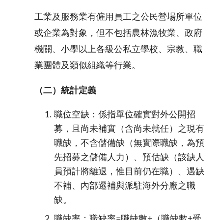
工業及服務業有僱用員工之公民營場所單位
或企業為對象，但不包括農林漁牧業、政府
機關、小學以上各級公私立學校、宗教、職
業團體及類似組織等行業。
（二）統計定義
職位空缺：係指單位確實對外公開招
募，且尚未補實（含尚未就任）之現有
職缺，不含儲備缺（無實際職缺，為預
先招募之儲備人力）、預估缺（該缺人
員預計將離退，惟目前仍在職）、遇缺
不補、內部遷補與派駐海外分廠之職
缺。
職缺率：職缺率=職缺數÷（職缺數+受