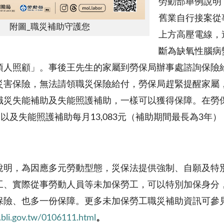
勞動部舉例說明
舊業自行接案從
附圖_職災補助守護您
上方高壓電線，
斷為缺氧性腦病
須人照顧」。事後王先生的家屬到勞保局辦事處諮詢保險
災害保險，無法請領職災保險給付，勞保局趕緊提醒家屬，
職災失能補助及失能照護補助，一樣可以獲得保障。在勞
，以及失能照護補助每月13,083元（補助期間最長為3年
說明，為因應多元勞動型態，災保法提供強制、自願及特
工、實際從事勞動人員等未加保勞工，可以特別加保身分
保險、也多一份保障。更多未加保勞工職災補助資訊可參
bli.gov.tw/0106111.html
。