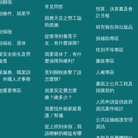
動關係
常見問答
預算、決算書及會
動條件、就業平
計月報
因應天災之勞工協
助措施
研究報告與出版品
動保險
從懷孕到養育子
捐補助專區
動福祉、退休
女，有什麼保障?
性別平等專區
業安全衛生及勞
我要退休了，有什
檢查
麼保障與權利?
廉政專區
業服務、職業訓
受到關稅衝擊了該
人權專區
、外國人才事務
怎麼辦?
書面之公共工程及
他重要專區
就業安定費怎麼
採購契約
繳？繳多少？
人民申請提供政府
我要找外籍家庭看
資訊案件統計
護 / 幫傭
公共設施維護管理
從上班到休假，我
資訊
該瞭解的權益有哪