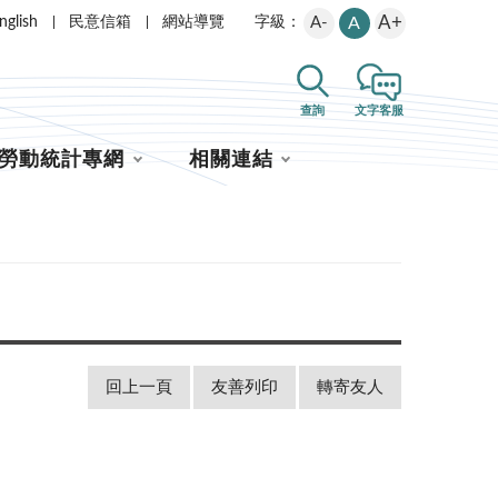
A+
nglish
民意信箱
網站導覽
A-
A
字級：
查詢
文字客服
勞動統計專網
相關連結
回上一頁
友善列印
轉寄友人