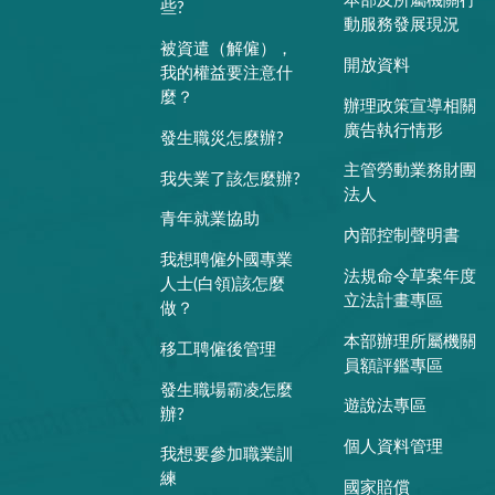
本部及所屬機關行
些?
動服務發展現況
被資遣（解僱），
開放資料
我的權益要注意什
麼？
辦理政策宣導相關
廣告執行情形
發生職災怎麼辦?
主管勞動業務財團
我失業了該怎麼辦?
法人
青年就業協助
內部控制聲明書
我想聘僱外國專業
法規命令草案年度
人士(白領)該怎麼
立法計畫專區
做？
本部辦理所屬機關
移工聘僱後管理
員額評鑑專區
發生職場霸凌怎麼
遊說法專區
辦?
個人資料管理
我想要參加職業訓
練
國家賠償