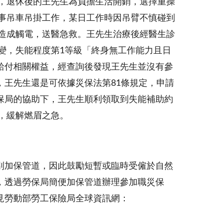
，退休後的王先生為負擔生活開銷，選擇重操
事吊車吊掛工作，某日工作時因吊臂不慎碰到
造成觸電，送醫急救。王先生治療後經醫生診
變，失能程度第1等級「終身無工作能力且日
給付相關權益，經查詢後發現王先生並沒有參
王先生還是可依據災保法第81條規定，申請
保局的協助下，王先生順利領取到失能補助約
），緩解燃眉之急。
別加保管道，因此鼓勵短暫或臨時受僱於自然
，透過勞保局簡便加保管道辦理參加職災保
見勞動部勞工保險局全球資訊網：