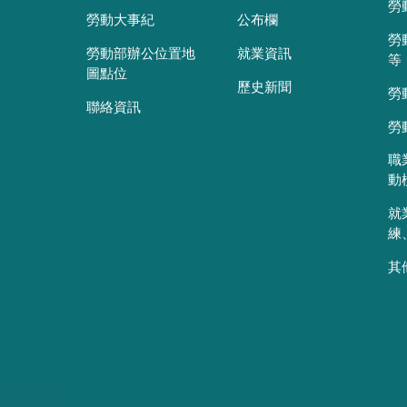
勞
勞動大事紀
公布欄
勞
勞動部辦公位置地
就業資訊
等
圖點位
歷史新聞
勞
聯絡資訊
勞
職
動
就
練
其