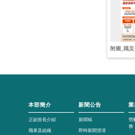
附圖_職
本部簡介
新聞公告
業
正副首長介紹
新聞稿
勞
務
職掌及組織
即時新聞澄清