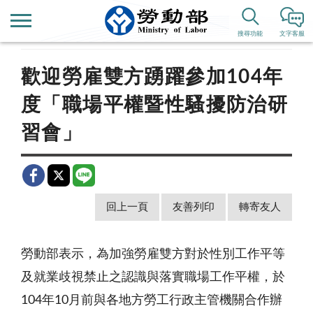
首頁
新聞公告
歷史新聞
搜尋功能
文字客服
歡迎勞雇雙方踴躍參加104年
度「職場平權暨性騷擾防治研
習會」
回上一頁
友善列印
轉寄友人
勞動部表示，為加強勞雇雙方對於性別工作平等
及就業歧視禁止之認識與落實職場工作平權，於
104
年
10
月前與各地方勞工行政主管機關合作辦