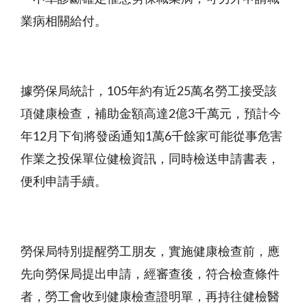
業病相關給付。
據勞保局統計，
105
年約有近
25
萬名勞工接受該
項健康檢查，補助金額高達
2
億
3
千萬元，預計今
年
12
月下旬將發函通知
1
萬
6
千餘家可能從事危害
作業之投保單位健檢資訊，同時檢送申請書表，
便利申請手續。
勞保局特別提醒勞工朋友，實施健康檢查前，應
先向勞保局提出申請，經審查後，符合檢查條件
者，勞工會收到健康檢查證明單，再持往健檢醫