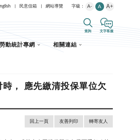
A+
nglish
民意信箱
網站導覽
A-
A
字級：
查詢
文字客服
勞動統計專網
相關連結
時， 應先繳清投保單位欠
回上一頁
友善列印
轉寄友人