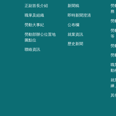
正副首長介紹
新聞稿
勞
務
職掌及組織
即時新聞澄清
勞
勞動大事紀
公布欄
勞
勞動部辦公位置地
就業資訊
等
圖點位
歷史新聞
勞
聯絡資訊
勞
職
動
就
練
其