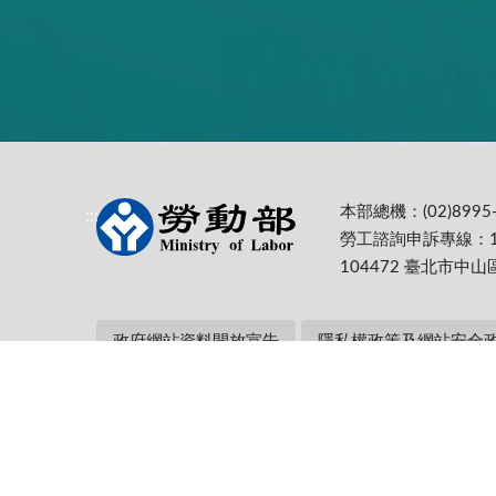
本部總機：(02)8995-
:::
勞工諮詢申訴專線：1
104472 臺北市中山
政府網站資料開放宣告
隱私權政策及網站安全
本部網址：https://www.mol.gov.tw/ 為
Firefox 最佳解析度1024*768
更新日期:
115-08-05
累計瀏覽人次: