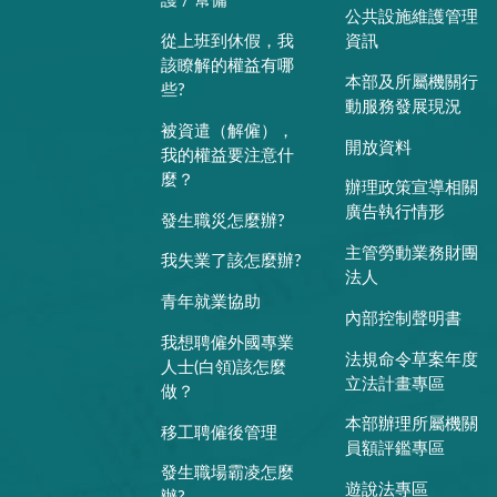
護 / 幫傭
公共設施維護管理
從上班到休假，我
資訊
該瞭解的權益有哪
本部及所屬機關行
些?
動服務發展現況
被資遣（解僱），
開放資料
我的權益要注意什
麼？
辦理政策宣導相關
廣告執行情形
發生職災怎麼辦?
主管勞動業務財團
我失業了該怎麼辦?
法人
青年就業協助
內部控制聲明書
我想聘僱外國專業
法規命令草案年度
人士(白領)該怎麼
立法計畫專區
做？
本部辦理所屬機關
移工聘僱後管理
員額評鑑專區
發生職場霸凌怎麼
遊說法專區