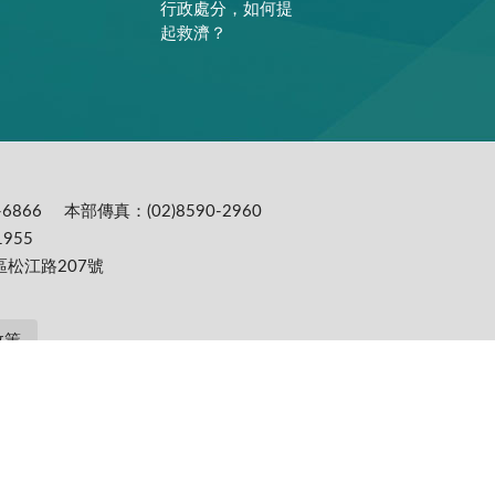
行政處分，如何提
起救濟？
6866
本部傳真：(02)8590-2960
955
區松江路207號
政策
提供更為穩定的瀏覽品質與使用體驗，建議更新瀏覽器至以下版本：IE10(含)以