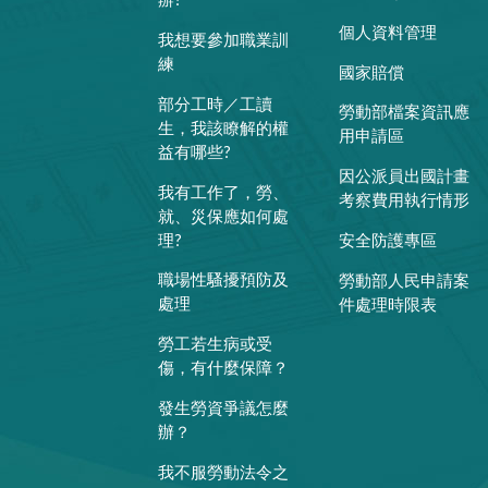
辦?
個人資料管理
我想要參加職業訓
練
國家賠償
部分工時／工讀
勞動部檔案資訊應
生，我該瞭解的權
用申請區
益有哪些?
因公派員出國計畫
我有工作了，勞、
考察費用執行情形
就、災保應如何處
理?
安全防護專區
職場性騷擾預防及
勞動部人民申請案
處理
件處理時限表
勞工若生病或受
傷，有什麼保障？
發生勞資爭議怎麼
辦？
我不服勞動法令之