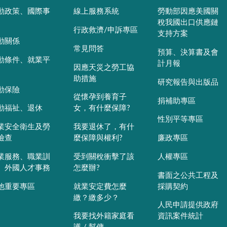
動政策、國際事
線上服務系統
勞動部因應美國關
稅我國出口供應鏈
行政救濟/申訴專區
支持方案
動關係
常見問答
預算、決算書及會
動條件、就業平
計月報
因應天災之勞工協
助措施
研究報告與出版品
動保險
從懷孕到養育子
捐補助專區
動福祉、退休
女，有什麼保障?
性別平等專區
業安全衛生及勞
我要退休了，有什
檢查
麼保障與權利?
廉政專區
業服務、職業訓
受到關稅衝擊了該
人權專區
、外國人才事務
怎麼辦?
書面之公共工程及
他重要專區
就業安定費怎麼
採購契約
繳？繳多少？
人民申請提供政府
我要找外籍家庭看
資訊案件統計