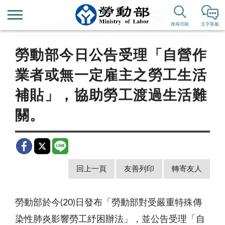
首頁
新聞公告
歷史新聞
搜尋功能
文字客服
勞動部今日公告受理「自營作
業者或無一定雇主之勞工生活
補貼」，協助勞工渡過生活難
關。
回上一頁
友善列印
轉寄友人
勞動部於今
(20)
日發布「勞動部對受嚴重特殊傳
染性肺炎影響勞工紓困辦法」，並公告受理「自