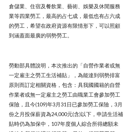
倉儲業、住宿及餐飲業、藝術、娛樂及休閒服務
業等四業勞工，最高的占七成，最低也有占六成
的勞工，希望在政府資源有限情形下，可以照顧
到涵蓋面最廣的弱勢勞工。
勞動部具體說明，本次推出的「自營作業者或無
一定雇主之勞工生活補貼」，為能達到弱勢排富
原則而訂定相關資格，包含：具我國國籍的自營
作業者或無一定雇主之勞工由職業工會參加勞工
保險，且今
(109)
年
3
月
31
日已參加勞工保險，
3
月
份之月投保薪資為
24,000
元
(
含
)
以下，申請生活補
貼時仍為加保中，
107
年度個人綜合所得總額未