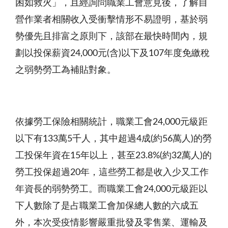
困如救火」，且經詢問職業工會意見後，了解自
營作業者相關收入受衝擊情形不易證明，基於弱
勢優先且排富之原則下，該部在最快時間內，規
劃以投保薪資
24,000
元
(
含
)
以下及
107
年度免繳稅
之弱勢勞工為補貼對象
。
依據勞工保險相關統計，職業工會
24,000
元級距
以下有
133
萬
5
千人，其中超過
4
成
(
約
56
萬人
)
的勞
工投保年資在
15
年以上，甚至
23.8%(
約
32
萬人
)
的
勞工投保超過
20
年，這些勞工都是收入少又工作
年資長的弱勢勞工。而職業工會
24,000
元級距以
下人數除了是占職業工會加保總人數的六成五
外，本次受疫情影響嚴重批發及零售業、運輸及