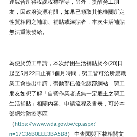
達綜合所得稅課稅標準等，另外，提醒勞工朋
友，因政府資源有限，如果已領取其他機關所定
性質相同之補助、補貼或津貼者，本次生活補貼
無法重複發給。
為便於勞工申請，本次紓困生活補貼於今
(20)
日
起至
5
月
22
日止有
1
個月時間，勞工皆可洽所屬職
業工會提出申請，勞動部已優化該部網站，勞工
朋友如想了解「自營作業者或無一定雇主之勞工
生活補貼」相關內容、申請流程及書表，可於本
部網站防疫專區
（
https://www.wda.gov.tw/cp.aspx?
n=17C36B0EEE3BA5B8
） 中查閱與下載相關文