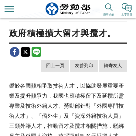
首頁
新聞公告
歷史新聞
搜尋功能
文字客服
政府積極擴大留才與攬才。
回上一頁
友善列印
轉寄友人
鑑於各國競相爭取技術人才，以協助發展重要產
業及提升競爭力，我國也應
積極留下及延攬所需
專業及技術外籍人才。勞動部
針對
「外國專門技
術人才」、「僑外生」及「資深外籍技術人員」
三類外籍人才，推動留才及攬才相關措施，鬆綁