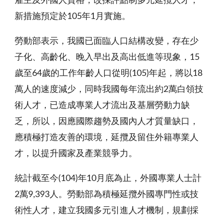
雇主及外國人資格，改採評點制多元延攬人才，
新措施
預定於
105
年
1
月實施。
勞動部表示，我國已面臨人口結構改變，存在少
子化、高齡化、晚入早出及高出低進等現象，
15
歲至
64
歲的工作年齡人口從明
(105)
年起，將以
18
萬人的速度減少，同時我國每年流出約
2
萬白領技
術人才，已造成專業人才流出及基層勞動力缺
乏，所以，因應國際趨勢及國內人才質量缺口，
應積極打造友善的環境，延攬及留住外籍專業人
才，以提升國家及產業競爭力。
統計截至今
(104)
年
10
月底為止，外國專業人士計
2
萬
9,393
人。勞動部為積極延攬外國專門性或技
術性人才，建立我國多元引進人才機制，規劃採