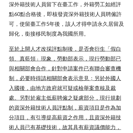
深外籍技術人員留下在臺工作，外籍勞工如經評
點
60
點合格後，即核發資深外籍技術人員聘僱許
可，使留臺工作
5
年後，該人才得申請永久居留及
歸化，銜接移民制度為我國所用。
至於上開人才改採評點制後，是否會衍生「假白
領、真藍領」現象，勞動部表示，現行勞動部已
與相關部會合作，針對申請案件已有聯合審查機
制，必要時得請相關部會表示意見；另於外國人
入國後，由地方政府就可疑或檢舉案查核及裁
處。另對於雇主低薪聘僱之疑慮部分，現行規劃
的資深外籍技術人員評點制，薪資項目是作為加
分項目，有引導提高薪資之作用，且資深外籍技
術人員已有基礎技術，故其具有薪資議價能力，