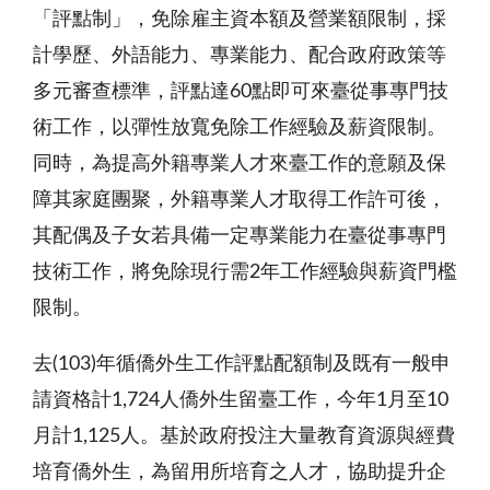
「評點制」，免除雇主資本額及營業額限制，採
計學歷、外語能力、專業能力、配合政府政策等
多元審查標準，評點達
60
點即可來臺從事專門技
術工作，以彈性放寬免除工作經驗及薪資限制。
同時，為提高外籍專業人才來臺工作的意願及保
障其家庭團聚，外籍專業人才取得工作許可後，
其配偶及子女若具備一定專業能力在臺從事專門
技術工作，將免除現行需
2
年工作經驗與薪資門檻
限制。
去
(103)
年循僑外生工作評點配額制及既有一般申
請資格計
1,724
人僑外生留臺工作，今年
1
月至
10
月計
1,125
人。基於政府投注大量教育資源與經費
培育僑外生，為留用所培育之人才，協助提升企