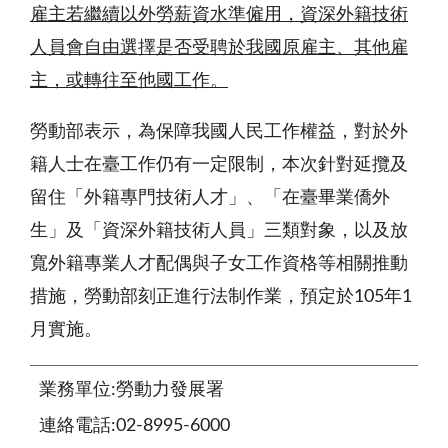
雇主若繼續以外勞薪資水準僱用，資深外籍技術
人員會自由選擇是否受聘於我­國原雇主、其他雇
主，或轉往至他國工作。
勞動部表示，為保障我國人民工作權益，對於外
籍人士在臺工作仍有一定限制，本次針對延攬及
留住「外籍專門技術人才」、「在臺畢業僑外
生」及「資深外籍技術人員」三類對象，以及放
寬外籍專業人才配偶與子女工作資格等相關推動
措施，勞動部刻正進行法制作業，預定於105年1
月實施。
業務單位:勞動力發展署
連絡電話:02-8995-6000