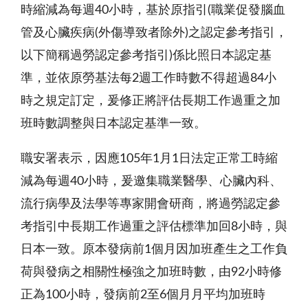
時縮減為每週
40
小時，基於原指引
(
職業促發腦血
管及心臟疾病
(
外傷導致者除外
)
之認定參考指引，
以下簡稱過勞認定參考指引
)
係比照日本認定基
準，並依原勞基法每
2
週工作時數不得超過
84
小
時之規定訂定，爰修正將評估長期工作過重之加
班時數調整與日本認定基準一致。
職安署表示，因應105年1月1日法定正常工時縮
減為每週40小時，爰邀集職業醫學、心臟內科、
流行病學及法學等專家開會研商，將過勞認定參
考指引中長期工作過重之評估標準加回8小時，與
日本一致。原本發病前1個月因加班產生之工作負
荷與發病之相關性極強之加班時數，由92小時修
正為100小時，發病前2至6個月月平均加班時