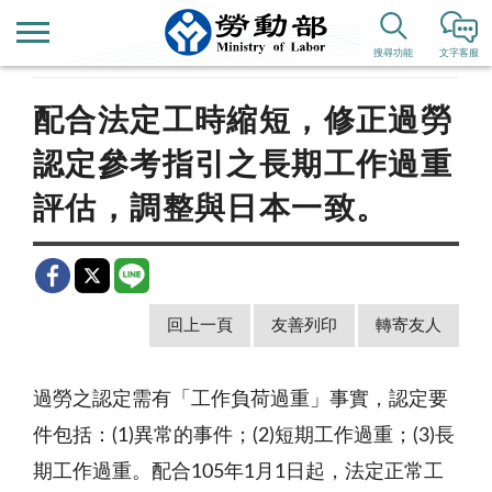
首頁
新聞公告
歷史新聞
搜尋功能
文字客服
配合法定工時縮短，修正過勞
認定參考指引之長期工作過重
評估，調整與日本一致。
回上一頁
友善列印
轉寄友人
過勞之認定需有「工作負荷過重」事實，認定要
件包括：
(1)
異常的事件；
(2)
短期工作過重；
(3)
長
期工作過重。配合
105
年
1
月
1
日起，法定正常工