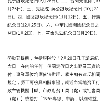
孔子誕辰紀念日
(9
月
28
日
)
。二、台灣光復節
(10
月
25
日
)
。三、先總統
蔣公誕辰紀念日
(10
月
31
日
)
。四、國父誕辰紀念日
(11
月
12
日
)
。五、行憲
紀念日
(12
月
25
日
)
。六、中華民國開國紀念日之
翌日
(1
月
2
日
)
。七、革命先烈紀念日
(3
月
29
日
)
。
勞動部提醒，包括現階段「
9
月
28
日孔子誕辰紀
念日」在內的任何一個國定假日之出勤及工資給
付，事業單位均應依法辦理。雇主如有違反相關
規定，勞工可檢具相關事證，就近向當地勞工行
政主管機關【縣、市政府勞工局（處）或社會局
（處）】或撥打「
1955
專線」申訴，以維權益。