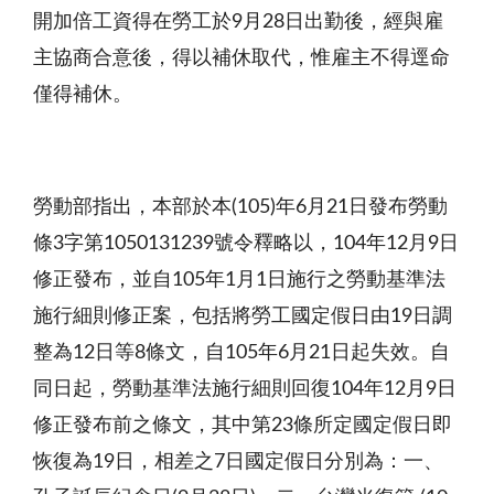
開加倍工資得在勞工於
9
月
28
日出勤後，經與雇
主協商合意後，得以補休取代，惟雇主不得逕命
僅得補休。
勞動部指出，本部於本
(105)
年
6
月
21
日發布勞動
條
3
字第
1050131239
號令釋略以，
104
年
12
月
9
日
修正發布，並自
105
年
1
月
1
日施行之勞動基準法
施行細則修正案，包括將勞工國定假日由
19
日調
整為
12
日等
8
條文，自
105
年
6
月
21
日起失效。自
同日起，勞動基準法施行細則回復
104
年
12
月
9
日
修正發布前之條文，其中第
23
條所定國定假日即
恢復為
19
日，相差之
7
日國定假日分別為：一、