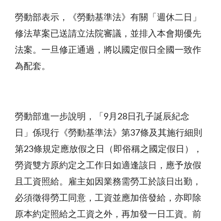
勞動部表示，《勞動基準法》有關「週休二日」
修法草案已送請立法院審議，並排入本會期優先
法案。一旦修正通過，將以國定假日全國一致作
為配套。
勞動部進一步說明，「
9
月
28
日孔子誕辰紀念
日」係現行《勞動基準法》第
37
條及其施行細則
第
23
條規定應放假之日（即俗稱之國定假日），
勞資雙方原約定之工作日如適逢該日，應予放假
且工資照給。雇主如因業務需勞工於該日出勤，
必須徵得勞工同意，工資並應加倍發給，亦即除
原本約定照給之工資之外，再加發一日工資。前