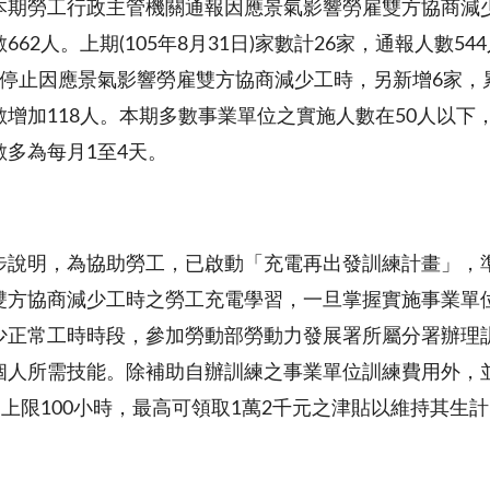
本期勞工行政主管機關通報因應景氣影響勞雇雙方協商減
數
662
人。上期
(105
年
8
月
31
日
)
家數計
26
家，通報人數
544
停止因應景氣影響勞雇雙方協商減少工時，另新增
6
家，
數增加
118
人。本期多數事業單位之實施人數在
50
人以下
數多為每月
1
至
4
天。
步說明，為協助勞工，已啟動「充電再出發訓練計畫」，
雙方協商減少工時之勞工充電學習，一旦掌握實施事業單
少正常工時時段，參加勞動部勞動力發展署所屬分署辦理
個人所需技能。除補助自辦訓練之事業單位訓練費用外，
月上限
100
小時，最高可領取
1
萬
2
千元之津貼以維持其生計