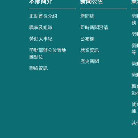
本部簡介
新聞公告
業
正副首長介紹
新聞稿
勞
務
職掌及組織
即時新聞澄清
勞
勞動大事紀
公布欄
勞
勞動部辦公位置地
就業資訊
等
圖點位
歷史新聞
勞
聯絡資訊
勞
職
動
就
練
其