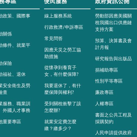
務專區
便民服務
政府資訊公開
動政策、國際事
線上服務系統
勞動部因應美國關
稅我國出口供應鏈
行政救濟/申訴專區
支持方案
動關係
常見問答
預算、決算書及會
動條件、就業平
計月報
因應天災之勞工協
助措施
研究報告與出版品
動保險
從懷孕到養育子
捐補助專區
動福祉、退休
女，有什麼保障?
性別平等專區
業安全衛生及勞
我要退休了，有什
檢查
麼保障與權利?
廉政專區
業服務、職業訓
受到關稅衝擊了該
人權專區
、外國人才事務
怎麼辦?
書面之公共工程及
他重要專區
就業安定費怎麼
採購契約
繳？繳多少？
人民申請提供政府