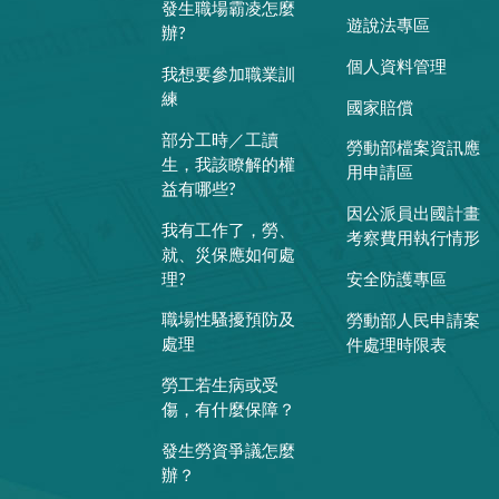
發生職場霸凌怎麼
遊說法專區
辦?
個人資料管理
我想要參加職業訓
練
國家賠償
部分工時／工讀
勞動部檔案資訊應
生，我該瞭解的權
用申請區
益有哪些?
因公派員出國計畫
我有工作了，勞、
考察費用執行情形
就、災保應如何處
理?
安全防護專區
職場性騷擾預防及
勞動部人民申請案
處理
件處理時限表
勞工若生病或受
傷，有什麼保障？
發生勞資爭議怎麼
辦？