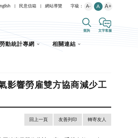
A+
nglish
民意信箱
網站導覽
A-
A
字級：
查詢
文字客服
勞動統計專網
相關連結
應景氣影響勞雇雙方協商減少工
回上一頁
友善列印
轉寄友人