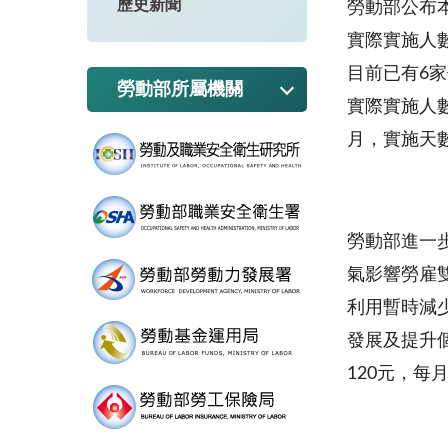
歷史新聞
勞動部公布
實際實施人
目前已有
6
家
勞動部所屬機關
實際實施人
月，實施天
勞動部進一
氣影響勞雇
利用暫時減
發展及提升
120
元，每