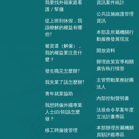
我要找外籍家庭看
資訊案件統計
護 / 幫傭
公共設施維護管理
從上班到休假，我
資訊
該瞭解的權益有哪
本部及所屬機關行
些?
動服務發展現況
被資遣（解僱），
開放資料
我的權益要注意什
麼？
辦理政策宣導相關
廣告執行情形
發生職災怎麼辦?
主管勞動業務財團
我失業了該怎麼辦?
法人
青年就業協助
內部控制聲明書
我想聘僱外國專業
法規命令草案年度
人士(白領)該怎麼
立法計畫專區
做？
本部辦理所屬機關
移工聘僱後管理
員額評鑑專區