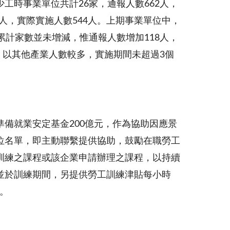
少工時事業單位共計
26
家，通報人數
662
人，
人，實際實施人數
544
人。上期事業單位中，
累計家數並未增減，惟通報人數增加
118
人，
，以其他產業人數較多，實施期間未超過
3
個
準備就業安定基金
200
億元，作為協助因應景
位名單，即主動聯繫提供協助，鼓勵在職勞工
訓練之課程或該企業申請辦理之課程，以持續
並於訓練期間，另提供勞工訓練津貼每小時
。