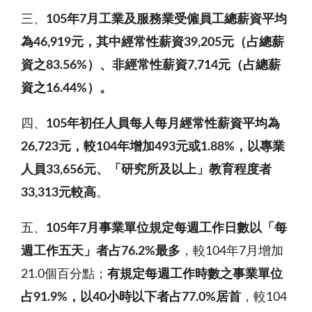
三、
105
年
7
月工業及服務業受僱員工總薪資平均
為
46,919
元，其中經常性薪資
39,205
元（占總薪
資之
83.56%
）
、
非經常性薪資
7,714
元（占總薪
資之
16.44%
）。
四、
105
年初任人員每人每月
經常性
薪資平均為
26,723
元，較
104
年增加
493
元或
1.88%
，以專業
人員
33,656
元、「研究所及以上」教育程度者
33,313
元較高
。
五、
105
年
7
月事業單位規定每週工作日數以「每
週工作五天」者占
76.2%
最多
，較104年7月增加
21.0個百分點；
有規定每週工作時數之事業單位
占
91.9%
，以
40
小時以下者占
77.0%
居首
，較104