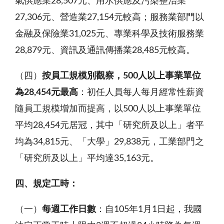
氣供應業28,507元、用水供應及污染整治業
27,306元、營造業27,154元較高；服務業部門以
金融及保險業31,025元、專業科學及技術服務業
28,879元、資訊及通訊傳播業28,485元較高。
（四）
按員工規模別觀察，
500
人以上事業單位
為
28,454
元最高
：初任人員每人每月經常性薪資
隨員工規模增加而提高，以500人以上事業單位
平均28,454元居冠，其中「研究所及以上」者平
均為34,815元、「大學」29,838元，工業部門之
「研究所及以上」平均達35,163元。
四、規定工時：
（一）
每週工作日數
：自105年1月1日起，我國