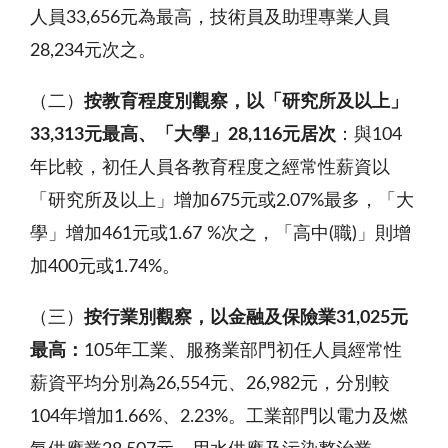
人員33,656元為最高，技術員及助理專業人員
28,234元次之。
（二）
按教育程度別觀察，以「研究所及以上」
33,313
元最高、「大學」
28,116
元居次
：與104
年比較，初任人員各教育程度之經常性薪資以
「研究所及以上」增加675元或2.07%最多，「大
學」增加461元或1.67 %次之，「高中(職)」則增
加400元或1.74%。
（三）
按行業別觀察，以金融及保險業
31,025
元
最高：
105年工業、服務業部門初任人員經常性
薪資平均分別為26,554元、26,982元，分別較
104年增加1.66%、2.23%。工業部門以電力及燃