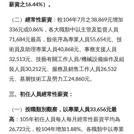
薪資之
16.44%
）。
（二）
經常性薪資
：較104年7月之38,869元增加
336元或0.86%，各大職類中以主管及監督人員
71,684元最高，餘依序為專業人員55,654元、技
術員及助理專業人員40,868元、事務支援人員
32,513元、技藝有關工作人員/機械設備操作及組
裝人員30,212元、服務及銷售工作人員26,532
元、基層技術工及勞力工24,860元。
三、
初任人員
經常性
薪資
：
（一）
按
職類別觀察，以專業人員
33,656
元最
高
：105年初任人員每人每月經常性薪資平均為
26,723元，較104年增加1.88%。各職類中以專業