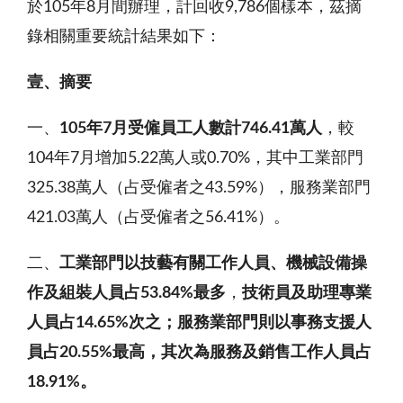
於105年8月間辦理，計回收9,786個樣本，茲摘
錄相關重要統計結果如下：
壹、摘要
一、
105
年
7
月受僱員工人數計
746.41
萬人
，較
104年7月增加5.22萬人或0.70%，其中工業部門
325.38萬人（占受僱者之43.59%），服務業部門
421.03萬人（占受僱者之56.41%）。
二、
工業部門以技藝
有關工作人員
、機械設備操
作及組裝人員占
53.84%
最多
，
技術員及助理專業
人員占
14.65%
次之；服務業部門則以事務支援人
員占
20.55%
最高，其次為服務及銷售工作人員占
18.91%
。