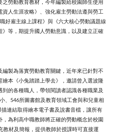
要之勞動教育教材，今年編製給校園師生使用
電資人生涯攻略》、強化雇主勞動法遵與勞工
稱職好雇主線上課程》與《六大核心勞動議題線
程》等，期提升國人勞動意識，以及建立正確
及編製為落實勞動教育關鍵，近年來已針對不
育繪本《小兔踏踏上學去》，邀請曾入選波隆
遇到的各種職人，帶領閱讀者認識各種職業及
國小、546所圖書館及教育領域工會與和兒童相
過掃描連結取得繪本電子書及說書音檔，讓所有
外，為利高中職教師將正確的勞動概念於校園
充教材及簡報，提供教師於授課時可直接運