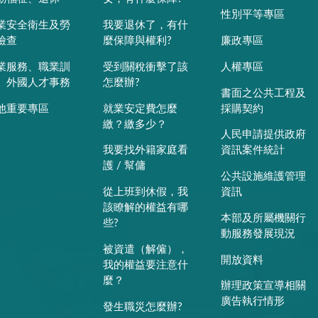
性別平等專區
業安全衛生及勞
我要退休了，有什
檢查
麼保障與權利?
廉政專區
業服務、職業訓
受到關稅衝擊了該
人權專區
、外國人才事務
怎麼辦?
書面之公共工程及
他重要專區
就業安定費怎麼
採購契約
繳？繳多少？
人民申請提供政府
我要找外籍家庭看
資訊案件統計
護 / 幫傭
公共設施維護管理
從上班到休假，我
資訊
該瞭解的權益有哪
本部及所屬機關行
些?
動服務發展現況
被資遣（解僱），
開放資料
我的權益要注意什
麼？
辦理政策宣導相關
廣告執行情形
發生職災怎麼辦?