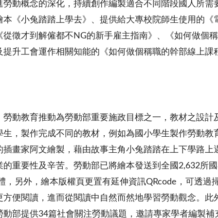
進勞動概念的深化，持續創作編製適合不同階段國人所需
繪本《小兔踏踏上學去》、提供給大專校院師生使用的《
《從徵才到解僱都不NG的新手雇主指南》、《如何做個
及提升工會運作相關知能的《如何做個稱職的幹部線上課
，勞動教育推動為勞動部重要施政目標之一，教材之設計
學生，製作完成不同的教材，例如為國小學生製作勞動教
的插畫家阿文繪製，藉由故事主角小兔踏踏在上下學路上
的重要性及辛苦。勞動部已將繪本發送到全國2,632所
團體，另外，繪本版權頁更置有延伸資訊QRcode，可透
更方便閱讀，進而從閱讀中自然而然地學習勞動觀念。此
勞動部提供34篇社會關注勞動議題，邀請專家學者編製補