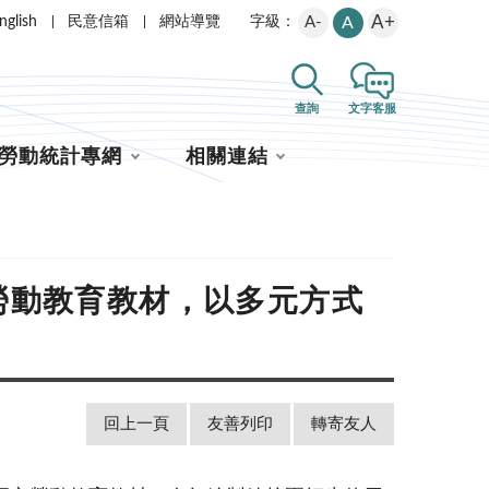
A+
nglish
民意信箱
網站導覽
A-
A
字級：
查詢
文字客服
勞動統計專網
相關連結
勞動教育教材，以多元方式
回上一頁
友善列印
轉寄友人