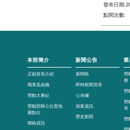
發布日期:202
點閱次數:
本部簡介
新聞公告
業
正副首長介紹
新聞稿
勞
務
職掌及組織
即時新聞澄清
勞
勞動大事紀
公布欄
勞
勞動部辦公位置地
就業資訊
等
圖點位
歷史新聞
勞
聯絡資訊
勞