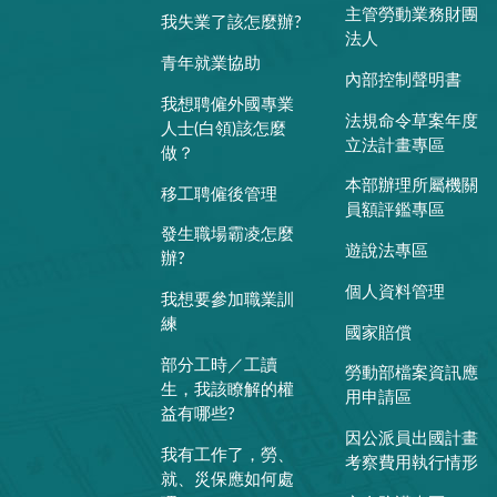
主管勞動業務財團
我失業了該怎麼辦?
法人
青年就業協助
內部控制聲明書
我想聘僱外國專業
法規命令草案年度
人士(白領)該怎麼
立法計畫專區
做？
本部辦理所屬機關
移工聘僱後管理
員額評鑑專區
發生職場霸凌怎麼
遊說法專區
辦?
個人資料管理
我想要參加職業訓
練
國家賠償
部分工時／工讀
勞動部檔案資訊應
生，我該瞭解的權
用申請區
益有哪些?
因公派員出國計畫
我有工作了，勞、
考察費用執行情形
就、災保應如何處