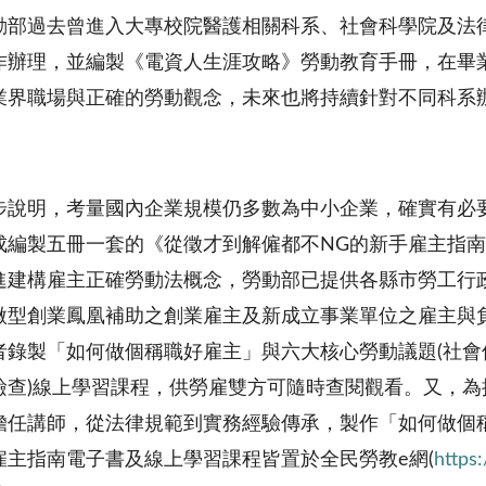
動部過去曾進入大專校院醫護相關科系、社會科學院及法
作辦理，並編製《電資人生涯攻略》勞動教育手冊，在畢
業界職場與正確的勞動觀念，未來也將持續針對不同科系
步說明，考量國內企業規模仍多數為中小企業，確實有必
成編製五冊一套的《從徵才到解僱都不NG的新手雇主指
進建構雇主正確勞動法概念，勞動部已提供各縣市勞工行
微型創業鳳凰補助之創業雇主及新成立事業單位之雇主與
者錄製「如何做個稱職好雇主」與六大核心勞動議題(社
檢查)線上學習課程，供勞雇雙方可隨時查閱觀看。又，
擔任講師，從法律規範到實務經驗傳承，製作「如何做個
雇主指南電子書及線上學習課程皆置於全民勞教e網(
https: