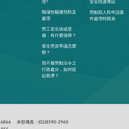
理?
安全防護專區
職場性騷擾預防及
勞動部人民申請案
處理
件處理時限表
勞工若生病或受
傷，有什麼保障？
發生勞資爭議怎麼
辦？
我不服勞動法令之
行政處分，如何提
起救濟？
6866
本部傳真：(02)8590-2960