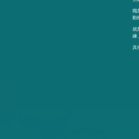
職
動
就
練
其