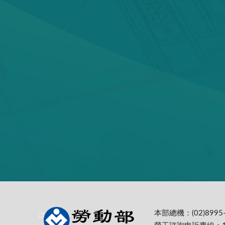
本部總機：(02)8995-
:::