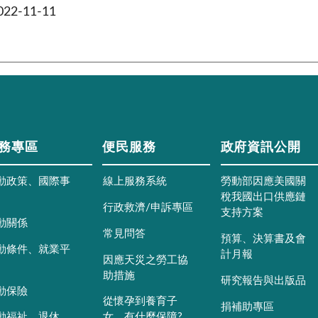
2-11-11
務專區
便民服務
政府資訊公開
動政策、國際事
線上服務系統
勞動部因應美國關
稅我國出口供應鏈
行政救濟/申訴專區
支持方案
動關係
常見問答
預算、決算書及會
動條件、就業平
計月報
因應天災之勞工協
助措施
研究報告與出版品
動保險
從懷孕到養育子
捐補助專區
動福祉、退休
女，有什麼保障?