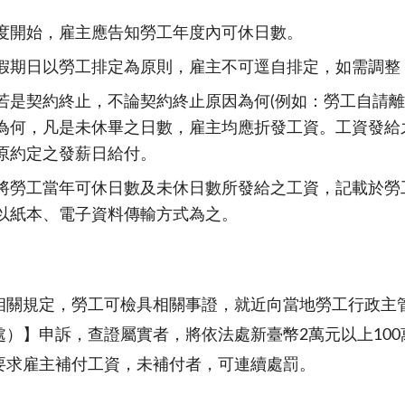
度開始，雇主應告知勞工年度內可休日數。
假期日以勞工排定為原則，雇主不可逕自排定，如需調整
若是契約終止，不論契約終止原因為何(例如：勞工自請離
為何，凡是未休畢之日數，雇主均應折發工資。工資發給
原約定之發薪日給付。
將勞工當年可休日數及未休日數所發給之工資，記載於勞
以紙本、電子資料傳輸方式為之。
相關規定，勞工可檢具相關事證，就近向當地勞工行政主
處）】申訴，查證屬實者，將依法處新臺幣2萬元以上10
要求雇主補付工資，未補付者，可連續處罰。