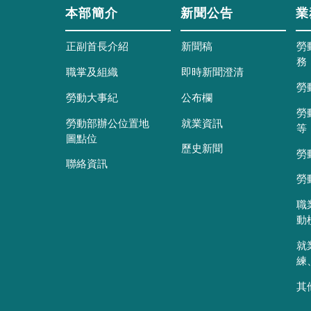
本部簡介
新聞公告
業
正副首長介紹
新聞稿
勞
務
職掌及組織
即時新聞澄清
勞
勞動大事紀
公布欄
勞
勞動部辦公位置地
就業資訊
等
圖點位
歷史新聞
勞
聯絡資訊
勞
職
動
就
練
其