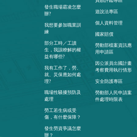
員額評鑑專區
發生職場霸凌怎麼
遊說法專區
辦?
個人資料管理
我想要參加職業訓
練
國家賠償
部分工時／工讀
勞動部檔案資訊應
生，我該瞭解的權
用申請區
益有哪些?
因公派員出國計畫
我有工作了，勞、
考察費用執行情形
就、災保應如何處
理?
安全防護專區
職場性騷擾預防及
勞動部人民申請案
處理
件處理時限表
勞工若生病或受
傷，有什麼保障？
發生勞資爭議怎麼
辦？