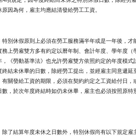
條第4項規定，因年度終結而未休之特別休假日數，除經勞
休原因為何，雇主均應結清發給勞工工資。
，特別休假原則上必須在勞工服務滿半年或是一年後，才
實務上勞雇雙方多有約定以曆年制、會計年度、學年度（
年，《勞動基準法》也允許勞雇雙方依照約定的年度模式
度終結未休畢的日數，除經勞工提出，並經雇主同意遞延
。有關發給工資的期限，必須在契約約定之工資給付日，或
日數，於次年度終結時如仍未休畢，雇主也必須按照原特
，除了結算年度未休之日數外，特別休假尚有以下規定雇