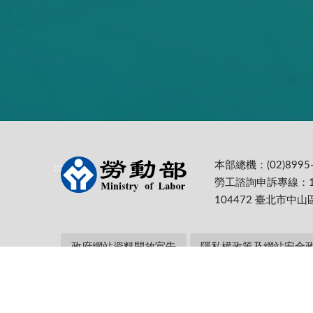
本部總機：(02)8995-
:::
勞工諮詢申訴專線：1
104472 臺北市中山
政府網站資料開放宣告
隱私權政策及網站安全
本部網址：https://www.mol.gov.tw/ 為
Firefox 最佳解析度1024*768
更新日期:
115-08-07
累計瀏覽人次: