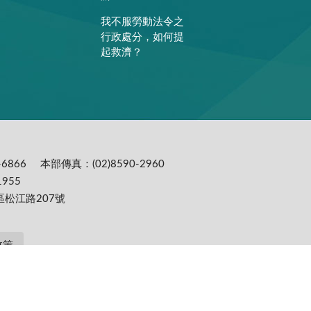
我不服勞動法令之
行政處分，如何提
起救濟？
6866
本部傳真：(02)8590-2960
955
區松江路207號
政策
提供更為穩定的瀏覽品質與使用體驗，建議更新瀏覽器至以下版本：IE10(含)以