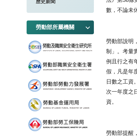
法》第38
歷史新聞
數，不論未
勞動部所屬機關
勞動部說明
制」。考量
例且行之有
假，凡是年
日數之工資
次一年度之
資。
勞動部提醒