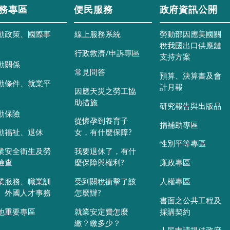
務專區
便民服務
政府資訊公開
動政策、國際事
線上服務系統
勞動部因應美國關
稅我國出口供應鏈
行政救濟/申訴專區
支持方案
動關係
常見問答
預算、決算書及會
動條件、就業平
計月報
因應天災之勞工協
助措施
研究報告與出版品
動保險
從懷孕到養育子
捐補助專區
動福祉、退休
女，有什麼保障?
性別平等專區
業安全衛生及勞
我要退休了，有什
檢查
麼保障與權利?
廉政專區
業服務、職業訓
受到關稅衝擊了該
人權專區
、外國人才事務
怎麼辦?
書面之公共工程及
他重要專區
就業安定費怎麼
採購契約
繳？繳多少？