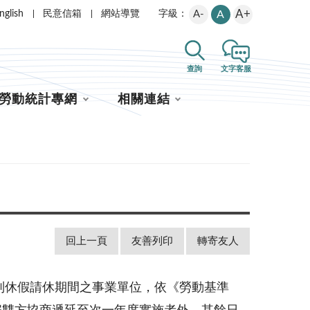
A+
nglish
民意信箱
網站導覽
A-
A
字級：
查詢
文字客服
勞動統計專網
相關連結
回上一頁
友善列印
轉寄友人
特別休假請休期間之事業單位，依《勞動基準