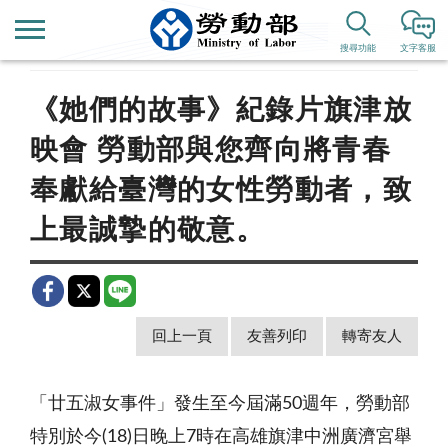
首頁
新聞公告
歷史新聞
搜尋功能
文字客服
《她們的故事》紀錄片旗津放
映會 勞動部與您齊向將青春
奉獻給臺灣的女性勞動者，致
上最誠摯的敬意。
回上一頁
友善列印
轉寄友人
「廿五淑女事件」發生至今屆滿50週年，勞動部
特別於今(18)日晚上7時在高雄旗津中洲廣濟宮舉