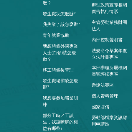
麼？
辦理政策宣導相關
廣告執行情形
發生職災怎麼辦?
主管勞動業務財團
我失業了該怎麼辦?
法人
青年就業協助
內部控制聲明書
我想聘僱外國專業
法規命令草案年度
人士(白領)該怎麼
立法計畫專區
做？
本部辦理所屬機關
移工聘僱後管理
員額評鑑專區
發生職場霸凌怎麼
遊說法專區
辦?
個人資料管理
我想要參加職業訓
練
國家賠償
部分工時／工讀
勞動部檔案資訊應
生，我該瞭解的權
用申請區
益有哪些?