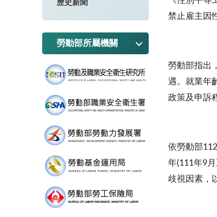
《性別平等
歷史新聞
禁止雇主因
勞動部所屬機關
勞動部指出
遇。就業年
政策及申訴
依勞動部1
年(111年
歧視因素，以