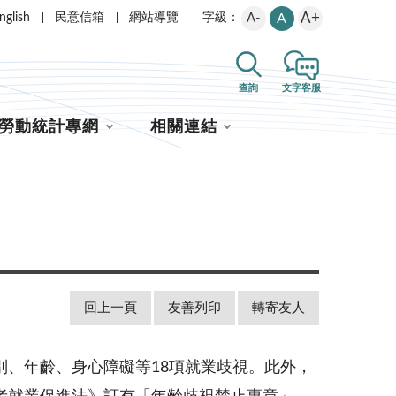
A+
nglish
民意信箱
網站導覽
A-
A
字級：
查詢
文字客服
勞動統計專網
相關連結
回上一頁
友善列印
轉寄友人
、年齡、身心障礙等18項就業歧視。此外，