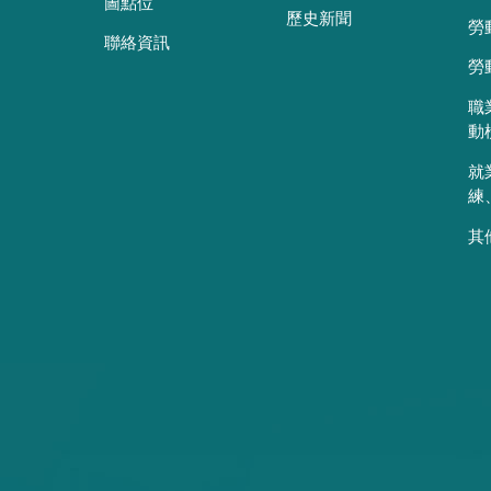
圖點位
歷史新聞
勞
聯絡資訊
勞
職
動
就
練
其