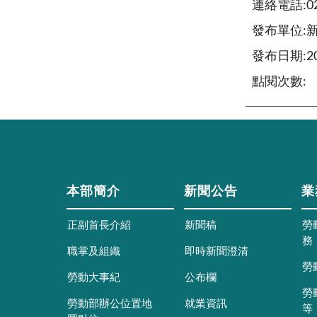
連絡電話:02-
發布單位:
發布日期:202
點閱次數:
本部簡介
新聞公告
業
正副首長介紹
新聞稿
勞
務
職掌及組織
即時新聞澄清
勞
勞動大事紀
公布欄
勞
勞動部辦公位置地
就業資訊
等