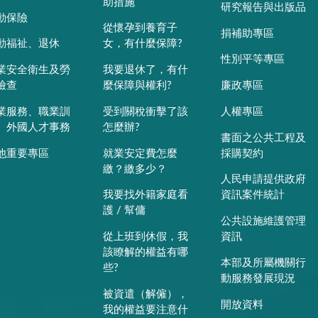
助措施
研究報告與出版品
動保險
從懷孕到養育子
捐補助專區
動福祉、退休
女，有什麼保障?
性別平等專區
業安全衛生及勞
我要退休了，有什
檢查
麼保障與權利?
廉政專區
業服務、職業訓
受到關稅衝擊了該
人權專區
、外國人才事務
怎麼辦?
書面之公共工程及
他重要專區
就業安定費怎麼
採購契約
繳？繳多少？
人民申請提供政府
我要找外籍家庭看
資訊案件統計
護 / 幫傭
公共設施維護管理
從上班到休假，我
資訊
該瞭解的權益有哪
本部及所屬機關行
些?
動服務發展現況
被資遣（解僱），
開放資料
我的權益要注意什