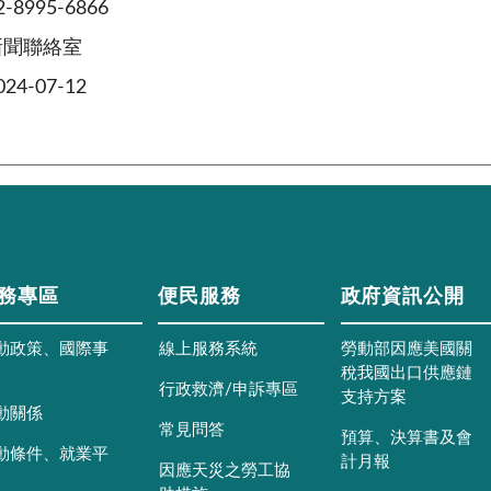
8995-6866
新聞聯絡室
4-07-12
務專區
便民服務
政府資訊公開
動政策、國際事
線上服務系統
勞動部因應美國關
稅我國出口供應鏈
行政救濟/申訴專區
支持方案
動關係
常見問答
預算、決算書及會
動條件、就業平
計月報
因應天災之勞工協