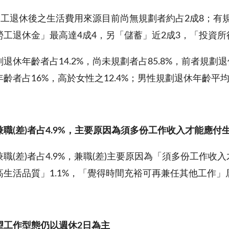
查勞工退休後之生活費用來源目前尚無規劃者約占2成8；有
勞工退休金」最高達4成4，另「儲蓄」近2成3，「投資所
退休年齡者占14.2%，尚未規劃者占85.8%，前者規劃
齡者占16%，高於女性之12.4%；男性規劃退休年齡平均為6
兼職
(
差
)
者占
4.9%
，主要原因為須多份工作收入才能應付
職(差)者占4.9%，兼職(差)主要原因為「須多份工作收
高生活品質」1.1%，「覺得時間充裕可再兼任其他工作」
望工作型態仍以週休
2
日為主