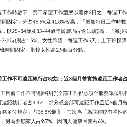
週工作時數下，勞工希望工作型態以週休2日之「每週工作
間固定」分占46.5%及41.8%較高，「增加每日工作時
.3%，以25~34歲及35~44歲年齡層均占逾1成較高，「
-7小時)則占1.5%。女性希望「每週工作5天，上下班
班時間固定」則較女性高2.9個百分點。
前
工作不可遠距執行占
8
成
2
；近
3
個月曾實施遠距工作者
勞工目前工作不可遠距執行(全部工作都必須至服務單位執行)
遠距執行者占4.4%；部分或全部可遠距工作且近3個月曾
務單位規定」占36.8%最高，其次為「為取得較有彈性的
第三，另為照顧家人占9.7%、因個人健康因素占6%。