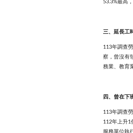
53.3%最
三、延長工
113年調查
察，曾沒有
務業、教育
四、曾在下
113年調查
112年上升
服務單位執行