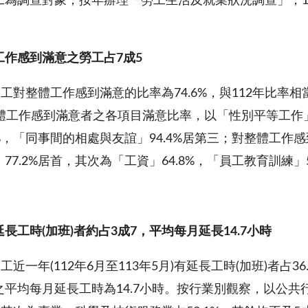
為調查對象，按年辦理「勞工生活及就業狀況調查」，11
工作感到滿意之勞工占
7
成
5
勞工對整體工作感到滿意的比率為74.6%，與112年比率相
整體工作感到滿意者之各項目滿意比率，以「性別平等工作」
5%，「同事間的相處與友誼」94.4%居第三；對整體工
77.2%居首，其次為「工資」64.8%，「員工教育訓練」5
延長工時
(
加班
)
者約占
3
成
7
，平
均每月延長
14.7
小時
工近一年(112年6月至113年5月)有延長工時(加班)者占3
之平均每月延長工時為14.7小時。按行業別觀察，以公共