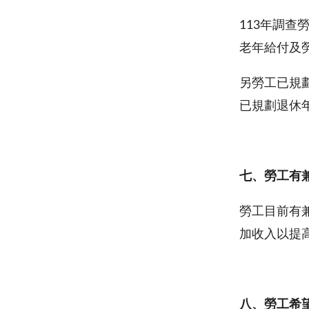
113年調
老年給付及
另勞工已規劃
已規劃退休年
七、勞工
有
勞工目前有兼
加收入以提
八、勞工希