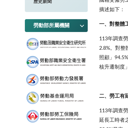
國籍受僱勞工
歷史新聞
摘述如下：
一、
對整體
勞動部所屬機關
113年調查
2.8%。對
照顧」94.
核升遷制度」
二、勞工有
113年調查勞
延長工時者