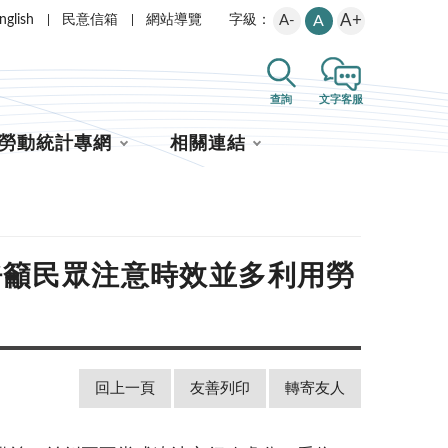
A+
nglish
民意信箱
網站導覽
A-
A
字級：
查詢
文字客服
勞動統計專網
相關連結
呼籲民眾注意時效並多利用勞
回上一頁
友善列印
轉寄友人