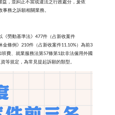
權益，並糾正不當或違法之行政處分，爰依
政事務之訴願相關業務。
，以《勞動基準法》477件（占新收案件
休金條例》210件（占新收案件11.10%）為前3
項加班費、就業服務法第57條第1款非法僱用外國
工資等規定，為常見提起訴願的類型。