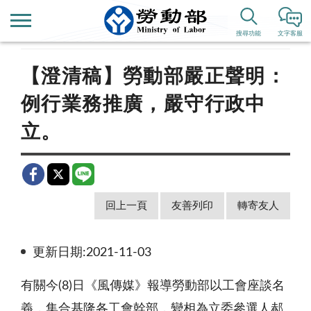
首頁
新聞公告
即時新聞澄清
搜尋功能
文字客服
【澄清稿】勞動部嚴正聲明：
例行業務推廣，嚴守行政中
立。
回上一頁
友善列印
轉寄友人
更新日期:2021-11-03
有關今
(8)
日《風傳媒》報導勞動部以工會座談名
義，集合基隆各工會幹部，變相為立委參選人郝