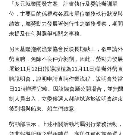
「多元就業開發方案」計畫執行及委託辦訓單
位，主要目的係視察各縣市單位業務執行狀況與
績效，屬勞動力發展署例行性之業務視察，期間
未提及任何與選舉相關之事務。
另因基隆拖網漁業協會反映長期缺工，欲申請外
勞直聘，免除不良仲介剝削，因此，勞動力發展
署於
11
月
12
日
(
報導誤植為
11
月
11
日
)
舉辦外勞直
聘說明會，說明申請直聘作業流程，說明會於當
日
11
時辦理完竣。因該協會屬公開場合，並無限
制人員出入，立委候選人郝龍斌遂於說明會結束
後到場與船東、船主們致意。
勞動部表示，上述相關活動均屬例行業務活動，
並非報導所稱之變相輔選，亦與任何政黨參選人