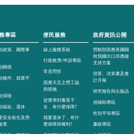
務專區
便民服務
政府資訊公開
動政策、國際事
線上服務系統
勞動部因應美國關
稅我國出口供應鏈
行政救濟/申訴專區
支持方案
動關係
常見問答
預算、決算書及會
動條件、就業平
計月報
因應天災之勞工協
助措施
研究報告與出版品
動保險
從懷孕到養育子
捐補助專區
動福祉、退休
女，有什麼保障?
性別平等專區
業安全衛生及勞
我要退休了，有什
檢查
麼保障與權利?
廉政專區