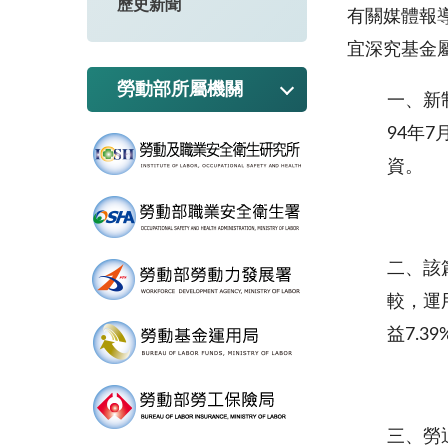
歷史新聞
有關媒體報
宜深究基金
勞動部所屬機關
一、新
94年
資。
二、該
較，運用
益7.
三、勞