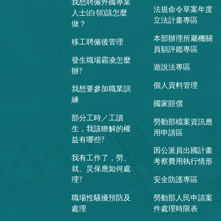
我想聘僱外國專業
法規命令草案年度
人士(白領)該怎麼
立法計畫專區
做？
本部辦理所屬機關
移工聘僱後管理
員額評鑑專區
發生職場霸凌怎麼
遊說法專區
辦?
個人資料管理
我想要參加職業訓
練
國家賠償
部分工時／工讀
勞動部檔案資訊應
生，我該瞭解的權
用申請區
益有哪些?
因公派員出國計畫
我有工作了，勞、
考察費用執行情形
就、災保應如何處
理?
安全防護專區
職場性騷擾預防及
勞動部人民申請案
處理
件處理時限表