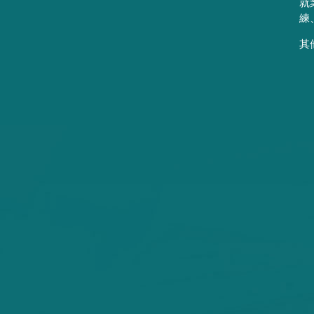
就
練
其