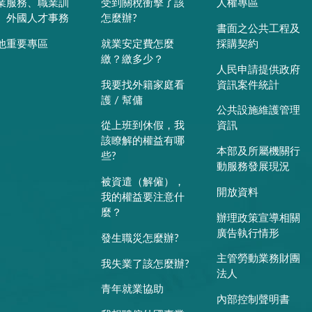
業服務、職業訓
受到關稅衝擊了該
人權專區
、外國人才事務
怎麼辦?
書面之公共工程及
他重要專區
就業安定費怎麼
採購契約
繳？繳多少？
人民申請提供政府
我要找外籍家庭看
資訊案件統計
護 / 幫傭
公共設施維護管理
從上班到休假，我
資訊
該瞭解的權益有哪
本部及所屬機關行
些?
動服務發展現況
被資遣（解僱），
開放資料
我的權益要注意什
麼？
辦理政策宣導相關
廣告執行情形
發生職災怎麼辦?
主管勞動業務財團
我失業了該怎麼辦?
法人
青年就業協助
內部控制聲明書