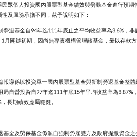
導民眾個人投資國內股票型基金績效與勞動基金進行預期
屬性及風險承擔不同，茲予說明如下：
制勞退基金自94年迄111年底止之平均收益率為3.6%，
7月1月開辦初期，因尚無專責機構管理該基金，爰以存款
篇報導係以投資單一國內股票型基金與新制勞退基金整體
局自營投資自97年迄111年底15年平均收益率為8.87%
39%，長期績效應屬穩健。
退基金及勞保基金係源自強制勞雇雙方及政府提繳資金之