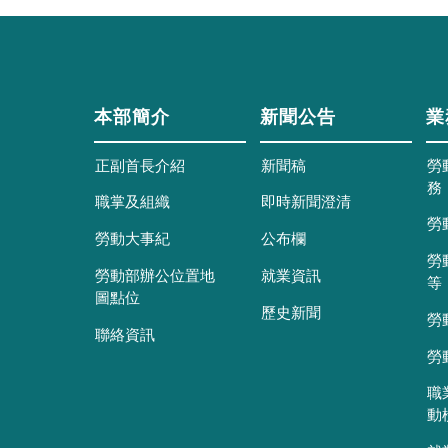
本部簡介
新聞公告
業
正副首長介紹
新聞稿
勞
務
職掌及組織
即時新聞澄清
勞
勞動大事紀
公布欄
勞
勞動部辦公位置地
就業資訊
等
圖點位
歷史新聞
勞
聯絡資訊
勞
職
動