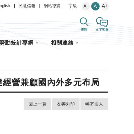
A+
nglish
民意信箱
網站導覽
A-
A
字級：
查詢
文字客服
勞動統計專網
相關連結
健經營兼顧國內外多元布局
回上一頁
友善列印
轉寄友人