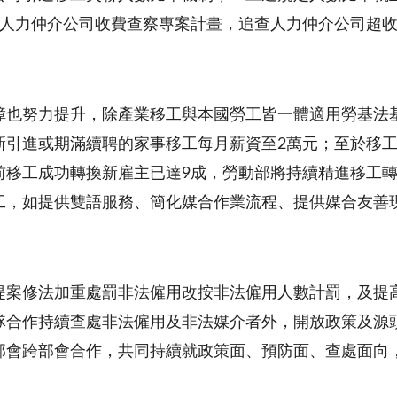
動人力仲介公司收費查察專案計畫，追查人力仲介公司超
障也努力提升，除產業移工與本國勞工皆一體適用勞基法基本
新引進或期滿續聘的家事移工每月薪資至2萬元；至於移
前移工成功轉換新雇主已達9成，勞動部將持續精進移工
工，如提供雙語服務、簡化媒合作業流程、提供媒合友善
提案修法加重處罰非法僱用改按非法僱用人數計罰，及提高
隊合作持續查處非法僱用及非法媒介者外，開放政策及源
部會跨部會合作，共同持續就政策面、預防面、查處面向
。