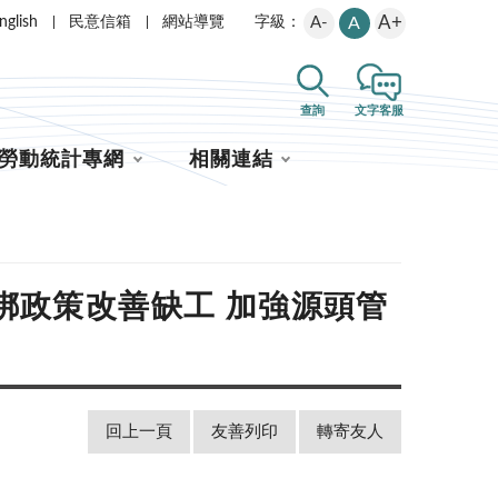
A+
nglish
民意信箱
網站導覽
A-
A
字級：
查詢
文字客服
勞動統計專網
相關連結
綁政策改善缺工 加強源頭管
回上一頁
友善列印
轉寄友人