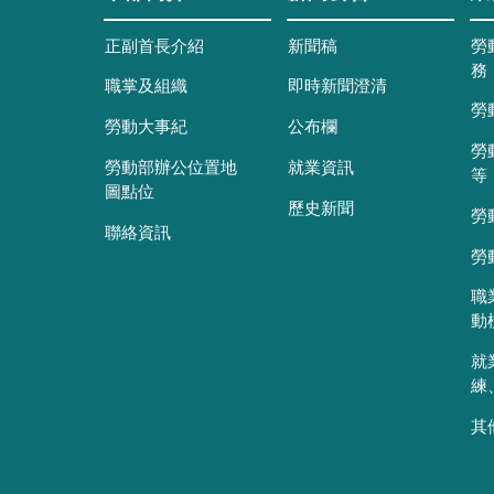
正副首長介紹
新聞稿
勞
務
職掌及組織
即時新聞澄清
勞
勞動大事紀
公布欄
勞
勞動部辦公位置地
就業資訊
等
圖點位
歷史新聞
勞
聯絡資訊
勞
職
動
就
練
其