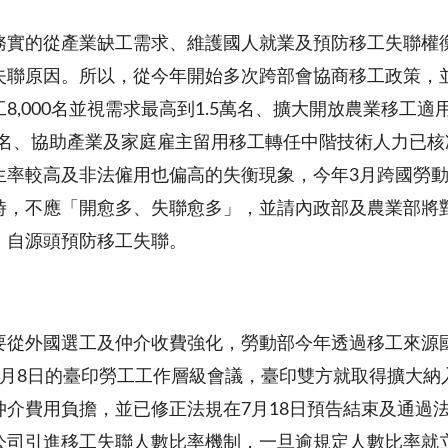
務實的從產業缺工需求、維護國人就業及預防移工失聯權
失聯原因。所以，從今年開始多次跨部會協商移工政策，並自
8,000名並視需求最高到1.5萬名、擴大開放農業移工適
4萬名、協助產業及家庭雇主留用移工轉任中階技術人力已核
生率較高及非法僱用也偏高的失衡現象，今年3月跨國勞
時，不應「開愈多、失聯愈多」，並請內政部及農業部將
，自源頭預防移工失聯。
要從外國選工及仲介收費強化，勞動部今年透過移工來源
8月8日的臺印勞工工作層級會議，臺印雙方就取得擴大納
仲介費用負擔，並已修正法規在7月18日預告結束及通過
公司引進移工失聯人數比率機制，一旦逾規定人數比率就