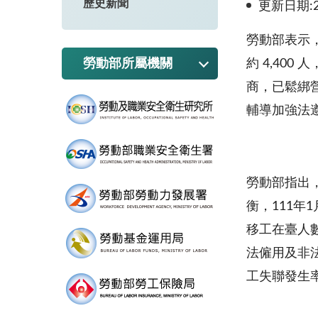
歷史新聞
更新日期:20
勞動部表示，
勞動部所屬機關
約 4,40
商，已鬆綁
輔導加強法
勞動部指出
衡，111年
移工在臺人
法僱用及非法
工失聯發生率