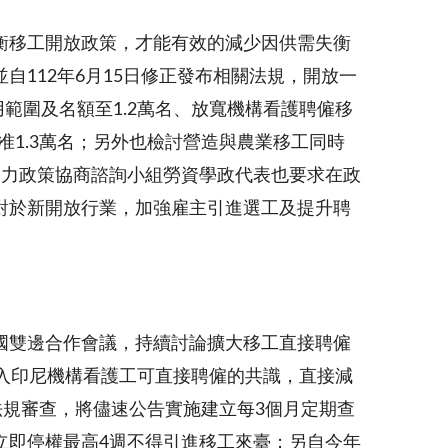
衡移工開放政策，才能有效的減少因供需失衡
112年6月15日修正發布相關法規，開放一
用範圍及名額至1.2萬名、放寬機構看護聘僱移
准1.3萬名；另外也檢討營造與農業移工同時
動力政策協商諮詢小組勞資學政代表也要求在政
對於新開放行業，加強雇主引進選工及提升聘
國雙邊合作會議，持續討論擴大移工直接聘僱
入印尼機構看護工可直接聘僱的共識，直接減
法規審查，將儘速公告實施建立每3個月定期查
立即停權最高4週不得引進移工來臺；另自今年