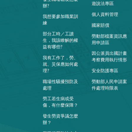
遊說法專區
辦?
個人資料管理
我想要參加職業訓
練
國家賠償
部分工時／工讀
勞動部檔案資訊應
生，我該瞭解的權
用申請區
益有哪些?
因公派員出國計畫
我有工作了，勞、
考察費用執行情形
就、災保應如何處
理?
安全防護專區
職場性騷擾預防及
勞動部人民申請案
處理
件處理時限表
勞工若生病或受
傷，有什麼保障？
發生勞資爭議怎麼
辦？