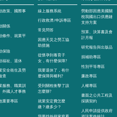
動政策、國際事
線上服務系統
勞動部因應美國關
稅我國出口供應鏈
行政救濟/申訴專區
支持方案
動關係
常見問答
預算、決算書及會
動條件、就業平
計月報
因應天災之勞工協
助措施
研究報告與出版品
動保險
從懷孕到養育子
捐補助專區
動福祉、退休
女，有什麼保障?
性別平等專區
業安全衛生及勞
我要退休了，有什
檢查
麼保障與權利?
廉政專區
業服務、職業訓
受到關稅衝擊了該
人權專區
、外國人才事務
怎麼辦?
書面之公共工程及
他重要專區
就業安定費怎麼
採購契約
繳？繳多少？
人民申請提供政府
我要找外籍家庭看
資訊案件統計