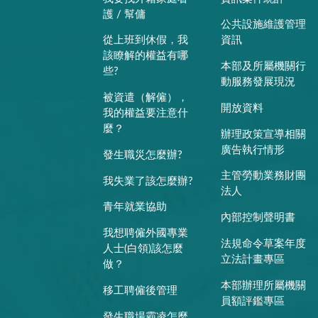
護 / 幫傭
公共設施維護管理
從上班到休假，我
資訊
該瞭解的權益有哪
本部及所屬機關行
些?
動服務發展現況
被資遣（解僱），
開放資料
我的權益要注意什
麼？
辦理政策宣導相關
廣告執行情形
發生職災怎麼辦?
主管勞動業務財團
我失業了該怎麼辦?
法人
青年就業協助
內部控制聲明書
我想聘僱外國專業
法規命令草案年度
人士(白領)該怎麼
立法計畫專區
做？
本部辦理所屬機關
移工聘僱後管理
員額評鑑專區
發生職場霸凌怎麼