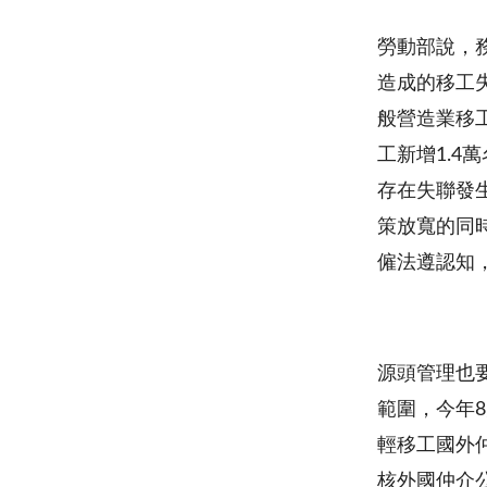
勞動部說，
造成的移工
般營造業移工
工新增1.
存在失聯發
策放寬的同
僱法遵認知
源頭管理也
範圍，今年
輕移工國外
核外國仲介