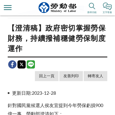
首頁
新聞公告
即時新聞澄清
搜尋功能
文字客服
【澄清稿】政府密切掌握勞保
財務，持續撥補穩健勞保制度
運作
回上一頁
友善列印
轉寄友人
更新日期:2023-12-28
針對國民黨候選人侯友宜提到今年勞保虧損900
億一事，勞動部澄清如下：