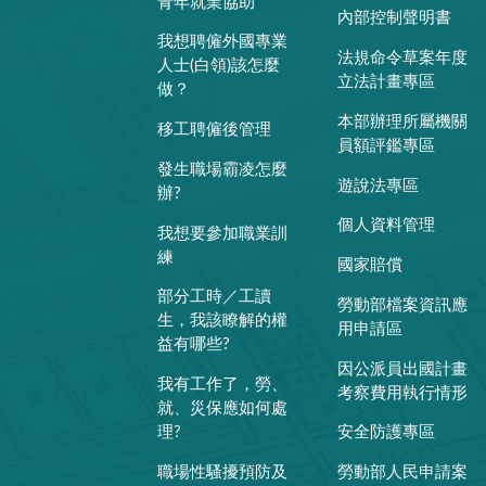
青年就業協助
內部控制聲明書
我想聘僱外國專業
法規命令草案年度
人士(白領)該怎麼
立法計畫專區
做？
本部辦理所屬機關
移工聘僱後管理
員額評鑑專區
發生職場霸凌怎麼
遊說法專區
辦?
個人資料管理
我想要參加職業訓
練
國家賠償
部分工時／工讀
勞動部檔案資訊應
生，我該瞭解的權
用申請區
益有哪些?
因公派員出國計畫
我有工作了，勞、
考察費用執行情形
就、災保應如何處
理?
安全防護專區
職場性騷擾預防及
勞動部人民申請案