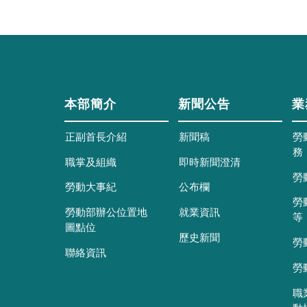
本部簡介
新聞公告
業
正副首長介紹
新聞稿
勞
務
職掌及組織
即時新聞澄清
勞
勞動大事紀
公布欄
勞
勞動部辦公位置地
就業資訊
等
圖點位
歷史新聞
勞
聯絡資訊
勞
職