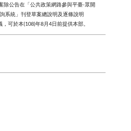
案除公告在「公共政策網路參與平臺
-
眾開
詢系統」刊登草案總說明及逐條說明
議，可於本
(108)
年
8
月
4
日前提供本部。