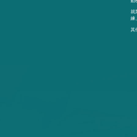
動
就
練
其