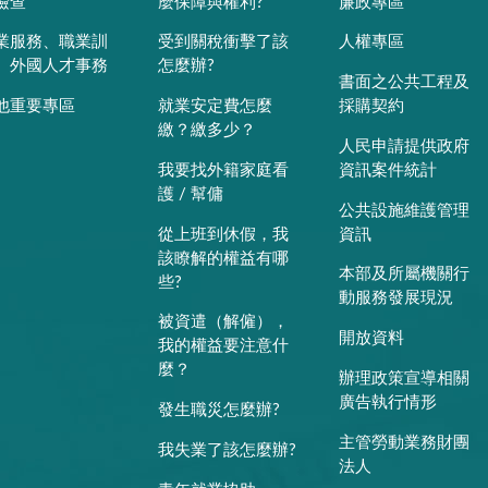
檢查
麼保障與權利?
廉政專區
業服務、職業訓
受到關稅衝擊了該
人權專區
、外國人才事務
怎麼辦?
書面之公共工程及
他重要專區
就業安定費怎麼
採購契約
繳？繳多少？
人民申請提供政府
我要找外籍家庭看
資訊案件統計
護 / 幫傭
公共設施維護管理
從上班到休假，我
資訊
該瞭解的權益有哪
本部及所屬機關行
些?
動服務發展現況
被資遣（解僱），
開放資料
我的權益要注意什
麼？
辦理政策宣導相關
廣告執行情形
發生職災怎麼辦?
主管勞動業務財團
我失業了該怎麼辦?
法人