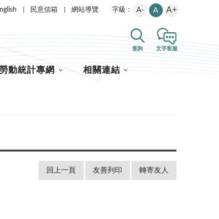
A+
nglish
民意信箱
網站導覽
A-
A
字級：
查詢
文字客服
勞動統計專網
相關連結
回上一頁
友善列印
轉寄友人