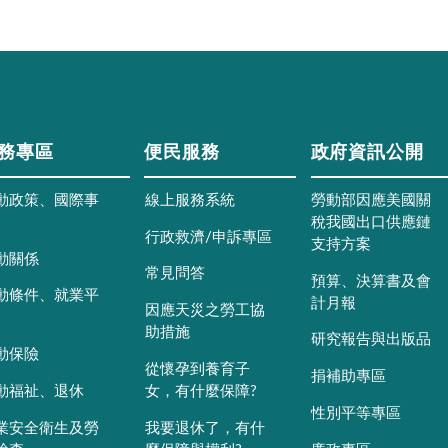
務專區
便民服務
政府資訊公開
動政策、國際事
線上服務系統
勞動部因應美國關
稅我國出口供應鏈
行政救濟/申訴專區
支持方案
動關係
常見問答
預算、決算書及會
動條件、就業平
計月報
因應天災之勞工協
助措施
研究報告與出版品
動保險
從懷孕到養育子
捐補助專區
動福祉、退休
女，有什麼保障?
性別平等專區
業安全衛生及勞
我要退休了，有什