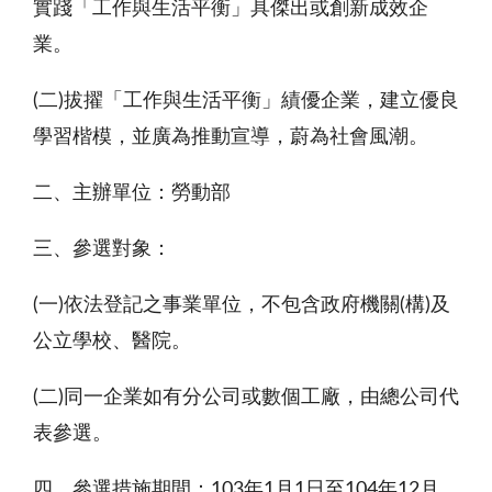
實踐「工作與生活平衡」具傑出或創新成效企
業。
(二
)
拔擢「工作與生活平衡」績優企業，建立優良
學習楷模，並廣為推動宣導，蔚為社會風潮。
二、主辦單位：勞動部
三、參選對象：
(一
)
依法登記之事業單位，不包含政府機關
(
構
)
及
公立學校、醫院。
(二
)
同一企業如有分公司或數個工廠，由總公司代
表參選。
四、參選措施期間：
103
年
1
月
1
日至
104
年
12
月