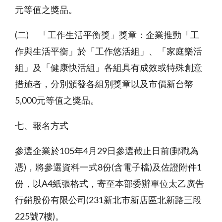
元等值之獎品。
(二) 「工作生活平衡獎」獎章：企業推動「工
作與生活平衡」於「工作悠活組」、「家庭樂活
組」及「健康快活組」各組具有成效或特殊創意
措施者，分別頒發各組別獎章以及市價新台幣
5,000
元等值之獎品。
七、報名方式
參選企業於
105
年
4
月
29
日參選截止日前
(
郵戳為
憑
)
，將參選資料一式
8
份
(
含電子檔
)
及佐證附件
1
份，以
A4
紙張格式，寄至本部委辦單位太乙廣告
行銷股份有限公司(231新北市新店區北新路三段
225
號
7
樓
)
。