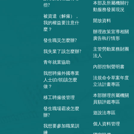
本部及所屬機關行
些?
動服務發展現況
被資遣（解僱），
開放資料
我的權益要注意什
麼？
辦理政策宣導相關
廣告執行情形
發生職災怎麼辦?
主管勞動業務財團
我失業了該怎麼辦?
法人
青年就業協助
內部控制聲明書
我想聘僱外國專業
法規命令草案年度
人士(白領)該怎麼
立法計畫專區
做？
本部辦理所屬機關
移工聘僱後管理
員額評鑑專區
發生職場霸凌怎麼
遊說法專區
辦?
個人資料管理
我想要參加職業訓
練