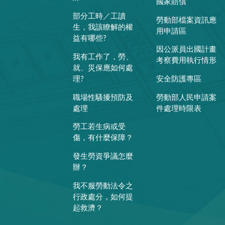
國家賠償
部分工時／工讀
勞動部檔案資訊應
生，我該瞭解的權
用申請區
益有哪些?
因公派員出國計畫
我有工作了，勞、
考察費用執行情形
就、災保應如何處
理?
安全防護專區
職場性騷擾預防及
勞動部人民申請案
處理
件處理時限表
勞工若生病或受
傷，有什麼保障？
發生勞資爭議怎麼
辦？
我不服勞動法令之
行政處分，如何提
起救濟？