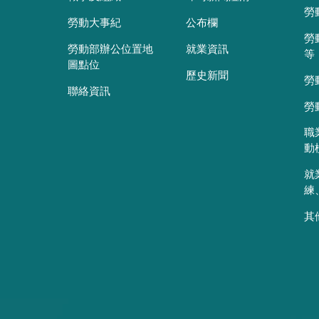
勞
勞動大事紀
公布欄
勞
勞動部辦公位置地
就業資訊
等
圖點位
歷史新聞
勞
聯絡資訊
勞
職
動
就
練
其