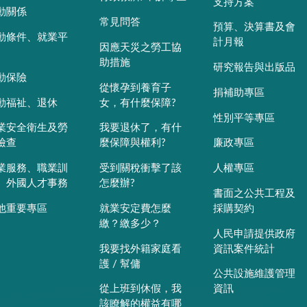
支持方案
動關係
常見問答
預算、決算書及會
動條件、就業平
計月報
因應天災之勞工協
助措施
研究報告與出版品
動保險
從懷孕到養育子
捐補助專區
動福祉、退休
女，有什麼保障?
性別平等專區
業安全衛生及勞
我要退休了，有什
檢查
麼保障與權利?
廉政專區
業服務、職業訓
受到關稅衝擊了該
人權專區
、外國人才事務
怎麼辦?
書面之公共工程及
他重要專區
就業安定費怎麼
採購契約
繳？繳多少？
人民申請提供政府
我要找外籍家庭看
資訊案件統計
護 / 幫傭
公共設施維護管理
從上班到休假，我
資訊
該瞭解的權益有哪