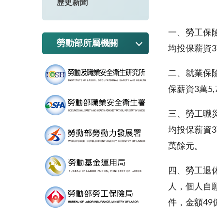
歷史新聞
一、勞工保險
勞動部所屬機關
均投保薪資3萬
二、就業保險
保薪資3萬5
三、勞工職災
均投保薪資3
萬餘元。
四、勞工退休金
人，個人自願
件，金額49