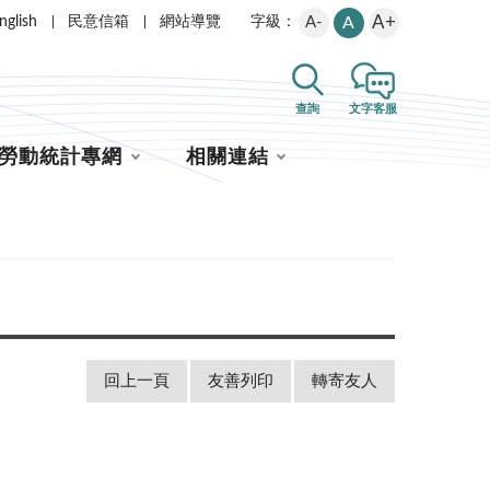
A+
nglish
民意信箱
網站導覽
A-
A
字級：
查詢
文字客服
勞動統計專網
相關連結
回上一頁
友善列印
轉寄友人