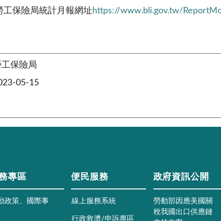
勞工保險局統計月報網址
https://www.bli.gov.tw/ReportM
勞工保險局
3-05-15
務專區
便民服務
政府資訊公開
動政策、國際事
線上服務系統
勞動部因應美國關
稅我國出口供應鏈
行政救濟/申訴專區