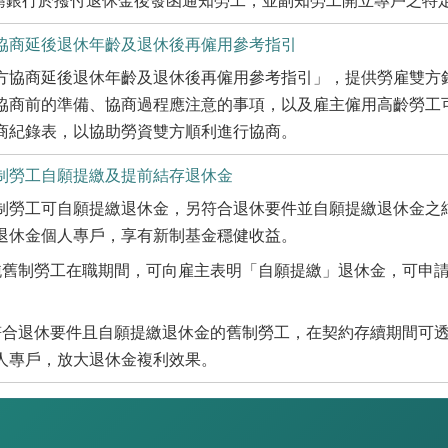
灣銀行於撥付退休金後發函通知勞工，並副知勞工開立專戶之特
協商延後退休年齡及退休後再僱用參考指引
方協商延後退休年齡及退休後再僱用參考指引」，提供勞雇雙方
協商前的準備、協商過程應注意的事項，以及雇主僱用高齡勞工
商紀錄表，以協助勞資雙方順利進行協商。
制勞工自願提繳及提前結存退休金
制勞工可自願提繳退休金，另符合退休要件並自願提繳退休金之
退休金個人專戶，享有新制基金穩健收益。
純舊制勞工在職期間，可向雇主表明「自願提繳」退休金，可申
符合退休要件且自願提繳退休金的舊制勞工，在契約存續期間可
人專戶，放大退休金複利效果。