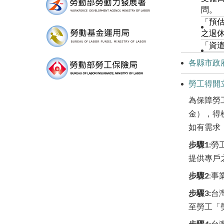
問。
「預估
之退
「資
各縣市政
勞工得開
為保障勞
金），得
如有需求
步驟1:
勞
提供專戶
步驟
2
:
事
步驟3:
台
至勞工「