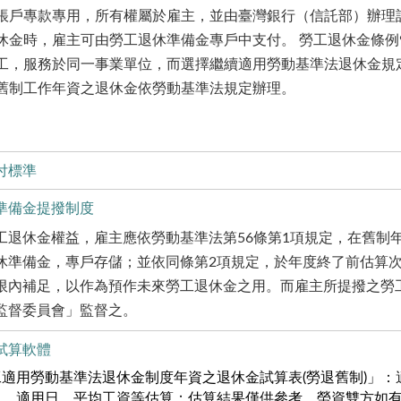
帳戶專款專用，所有權屬於雇主，並由臺灣銀行（信託部）辦理
休金時，雇主可由勞工退休準備金專戶中支付。 勞工退休金條例
工，服務於同一事業單位，而選擇繼續適用勞動基準法退休金規
舊制工作年資之退休金依勞動基準法規定辦理。
付標準
準備金提撥制度
工退休金權益，雇主應依勞動基準法第56條第1項規定，在舊制年
休準備金，專戶存儲；並依同條第2項規定，於年度終了前估算
限內補足，以作為預作未來勞工退休金之用。而雇主所提撥之勞
監督委員會」監督之。
試算軟體
工適用勞動基準法退休金制度年資之退休金試算表(勞退舊制)」
日、適用日、平均工資等估算；估算結果僅供參考，勞資雙方如