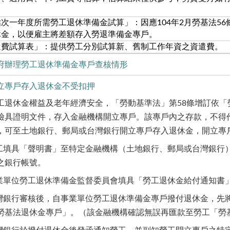
次一年度所需勞工退休準備金試算」：因應104年2月勞基法5
休金，以便雇主將差額存入勞退準備金專戶。
遣費試算表」：提供勞工分別試算新、舊制工作年資之資遣費。
府辦理勞工退休準備金專戶查核情形
立專戶存入退休金不受扣押
工退休金權益及老年經濟安全，「勞動基準法」第
58
條增訂依「
檢具證明文件，存入金融機構開立專戶。該專戶內之存款，不得
，可至土地銀行、郵局或台灣銀行開立專戶存入退休金
，開立專
工填具「聲明書」至特定金融機構（土地銀行、郵局或台灣銀行
之銀行帳號。
業單位勞工退休準備金監督委員會填具「勞工退休金給付通知書
灣銀行審核後，自事業單位勞工退休準備金專戶撥付退休金，先
勞基法退休金專戶」
。
（該金融機構確認無誤再匯款至勞工「勞