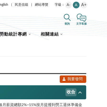
A+
nglish
民意信箱
網站導覽
A-
A
字級：
查詢
文字客服
勞動統計專網
相關連結
我要發問
收合
月薪資總額2%~15%按月提撥到勞工退休準備金