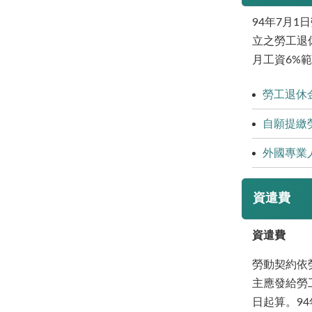
94年7月
立之勞工退
月工資6%
勞工退休
自願提繳
外國專業
資遣費
資遣費
勞動契約依勞
主應發給勞
日起算。9