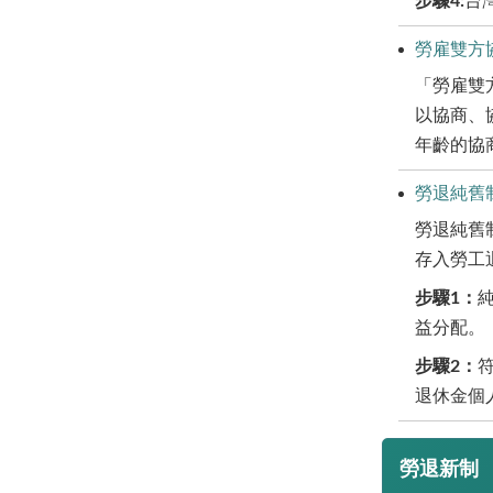
步驟4:
台
勞雇雙方
「勞雇雙
以協商、
年齡的協
勞退純舊
勞退純舊
存入勞工
步驟1：
益分配。
步驟2：
退休金個
勞退新制