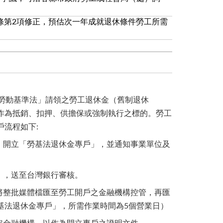
6條第2項修正，預估次一年成就退休條件
勞工
所需
勞動基準法」請領之勞工退休金（舊制退休
作為抵銷、扣押、供擔保或強制執行之標的。勞工
戶流程如下:
）開立「勞基法退休金專戶」，並通知事業單位及
」，送至台灣銀行審核。
將整批媒體檔匯至勞工開戶之金融機構控管，再匯
基法退休金專戶」，所需作業時間為
5
個營業日）