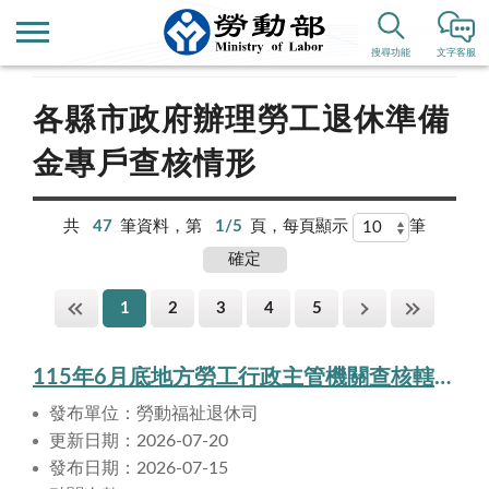
首頁
業務專區
勞動福祉、退休
勞退舊制
搜尋功能
文字客服
各縣市政府辦理勞工退休準備
金專戶查核情形
共
47
筆資料，第
1/5
頁，每頁顯示
筆
1
2
3
4
5
115年6月底地方勞工行政主管機關查核轄區事業單位依法提撥勞工退休準備金情形
發布單位：勞動福祉退休司
更新日期：2026-07-20
發布日期：2026-07-15