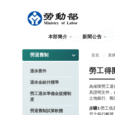
:::
本部簡介
新聞公告
:::
勞退舊制
首頁
業
勞工得
退休要件
退休金給付標準
為保障勞工退
具證明文件，
勞工退休準備金提撥制
土地銀行、郵
度
步驟1:
勞工填
勞退舊制試算軟體
戶之銀行帳號