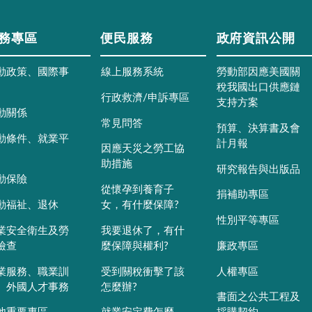
務專區
便民服務
政府資訊公開
動政策、國際事
線上服務系統
勞動部因應美國關
稅我國出口供應鏈
行政救濟/申訴專區
支持方案
動關係
常見問答
預算、決算書及會
動條件、就業平
計月報
因應天災之勞工協
助措施
研究報告與出版品
動保險
從懷孕到養育子
捐補助專區
動福祉、退休
女，有什麼保障?
性別平等專區
業安全衛生及勞
我要退休了，有什
檢查
麼保障與權利?
廉政專區
業服務、職業訓
受到關稅衝擊了該
人權專區
、外國人才事務
怎麼辦?
書面之公共工程及