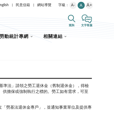
A+
nglish
民意信箱
網站導覽
A-
A
字級：
查詢
文字客服
勞動統計專網
相關連結
基準法」請領之勞工退休金（舊制退休金），得檢
、供擔保或強制執行之標的。勞工如有需求，可至
立「勞基法退休金專戶」，並通知事業單位及提供專