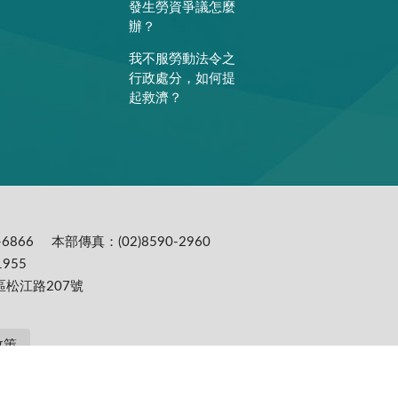
發生勞資爭議怎麼
辦？
我不服勞動法令之
行政處分，如何提
起救濟？
6866
本部傳真：(02)8590-2960
955
區松江路207號
政策
提供更為穩定的瀏覽品質與使用體驗，建議更新瀏覽器至以下版本：IE10(含)以