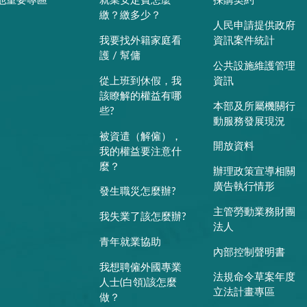
他重要專區
就業安定費怎麼
採購契約
繳？繳多少？
人民申請提供政府
我要找外籍家庭看
資訊案件統計
護 / 幫傭
公共設施維護管理
從上班到休假，我
資訊
該瞭解的權益有哪
本部及所屬機關行
些?
動服務發展現況
被資遣（解僱），
開放資料
我的權益要注意什
麼？
辦理政策宣導相關
廣告執行情形
發生職災怎麼辦?
主管勞動業務財團
我失業了該怎麼辦?
法人
青年就業協助
內部控制聲明書
我想聘僱外國專業
法規命令草案年度
人士(白領)該怎麼
立法計畫專區
做？