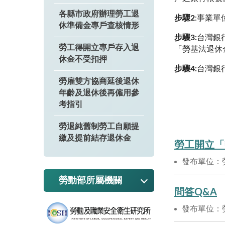
各縣市政府辦理勞工退
步驟
2
:
事業單
休準備金專戶查核情形
步驟3:
台灣銀
勞工得開立專戶存入退
「勞基法退休
休金不受扣押
步驟4:
台灣銀
勞雇雙方協商延後退休
年齡及退休後再僱用參
考指引
勞退純舊制勞工自願提
繳及提前結存退休金
勞工開立「
發布單位：
勞動部所屬機關
問答Q&A
發布單位：