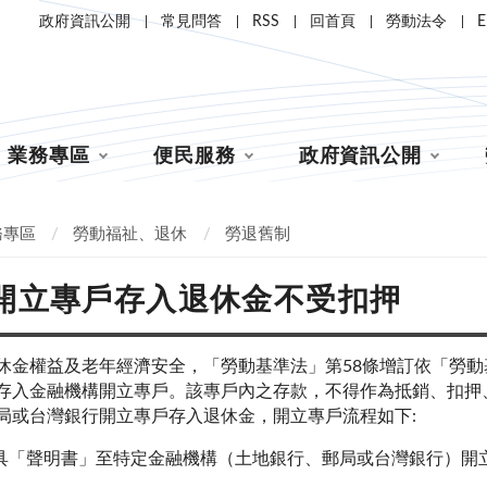
政府資訊公開
常見問答
RSS
回首頁
勞動法令
E
業務專區
便民服務
政府資訊公開
務專區
勞動福祉、退休
勞退舊制
開立專戶存入退休金不受扣押
休金權益及老年經濟安全，「勞動基準法」第
58
條增訂依「勞動
存入金融機構開立專戶。該專戶內之存款，不得作為抵銷、扣押
局或台灣銀行開立專戶存入退休金
，開立專戶流程如下:
具「聲明書」至特定金融機構（土地銀行、郵局或台灣銀行）開
。