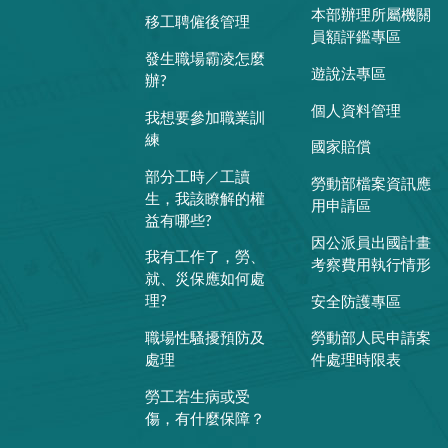
本部辦理所屬機關
移工聘僱後管理
員額評鑑專區
發生職場霸凌怎麼
遊說法專區
辦?
個人資料管理
我想要參加職業訓
練
國家賠償
部分工時／工讀
勞動部檔案資訊應
生，我該瞭解的權
用申請區
益有哪些?
因公派員出國計畫
我有工作了，勞、
考察費用執行情形
就、災保應如何處
理?
安全防護專區
職場性騷擾預防及
勞動部人民申請案
處理
件處理時限表
勞工若生病或受
傷，有什麼保障？