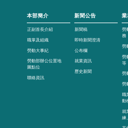
本部簡介
新聞公告
業
正副首長介紹
新聞稿
勞
務
職掌及組織
即時新聞澄清
勞
勞動大事紀
公布欄
勞
勞動部辦公位置地
就業資訊
等
圖點位
歷史新聞
勞
聯絡資訊
勞
職
動
就
練