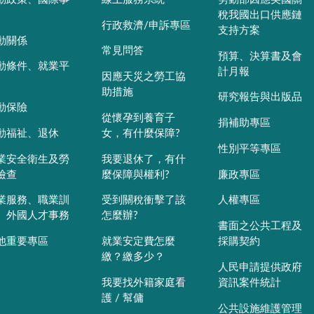
稅我國出口供應鏈
行政救濟/申訴專區
支持方案
動關係
常見問答
預算、決算書及會
動條件、就業平
計月報
因應天災之勞工協
助措施
研究報告與出版品
動保險
從懷孕到養育子
捐補助專區
動福祉、退休
女，有什麼保障?
性別平等專區
業安全衛生及勞
我要退休了，有什
檢查
麼保障與權利?
廉政專區
業服務、職業訓
受到關稅衝擊了該
人權專區
、外國人才事務
怎麼辦?
書面之公共工程及
他重要專區
就業安定費怎麼
採購契約
繳？繳多少？
人民申請提供政府
我要找外籍家庭看
資訊案件統計
護 / 幫傭
公共設施維護管理