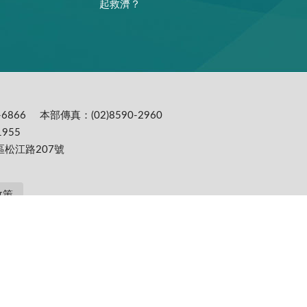
起救濟？
6866
本部傳真：(02)8590-2960
955
區松江路207號
政策
提供更為穩定的瀏覽品質與使用體驗，建議更新瀏覽器至以下版本：IE10(含)以