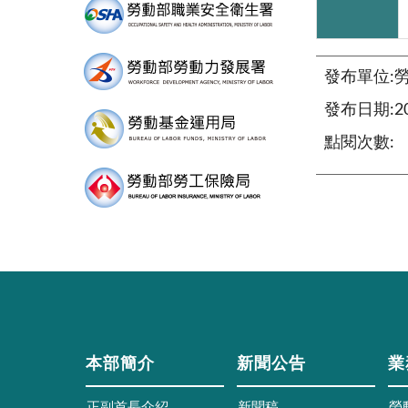
發布單位:
發布日期:202
點閱次數:
本部簡介
新聞公告
業
正副首長介紹
新聞稿
勞