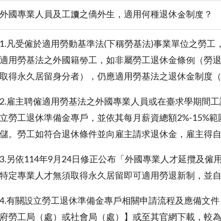
外國專業人員及工讀之僑外生，適用何種退休金制度？
1.凡受僱於適用勞動基準法(下稱勞基法)事業單位之勞
適用勞基法之外國籍勞工，如非屬勞工退休金條例（勞
取得永久居留身分者），仍應適用勞基法之退休金制度
2.雇主聘僱適用勞基法之外國專業人員或在臺求學期間工
立勞工退休準備金專戶，並依其每月薪資總額2%-15%
儲。勞工如符合退休條件並向雇主請求退休金，雇主得
3.另依114年9月24日修正公布「外國專業人才延攬及
特定專業人才無須取得永久居留即可適用勞退新制，並自1
4.有關設立勞工退休準備金專戶相關申請流程及應備文
府勞工局（處）或社會局（處）】或至其官網下載，較