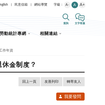
A+
nglish
民意信箱
網站導覽
A-
A
字級：
查詢
文字客服
勞動統計專網
相關連結
及工作年資
退休金制度？
回上一頁
友善列印
轉寄友人
我要發問