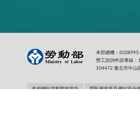
本部總機：(02)8995-
:::
勞工諮詢申訴專線：1
104472 臺北市中山
政府網站資料開放宣告
隱私權政策及網站安全
本部網址：https://www.mol.gov.tw/ 為
Firefox 最佳解析度1024*768
更新日期:
115-08-06
累計瀏覽人次: