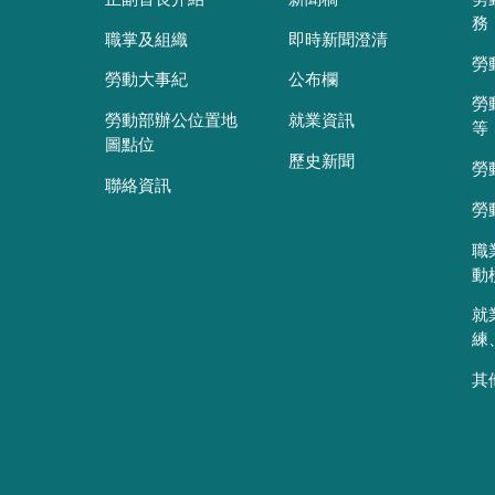
務
職掌及組織
即時新聞澄清
勞
勞動大事紀
公布欄
勞
勞動部辦公位置地
就業資訊
等
圖點位
歷史新聞
勞
聯絡資訊
勞
職
動
就
練
其