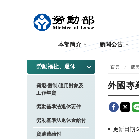
:::
本部簡介
新聞公告
:::
勞動福祉、退休
首頁
便
外國專
勞退(舊制)適用對象及
工作年資
勞動基準法退休要件
勞動基準法退休金給付
更新日期:20
資遣費給付