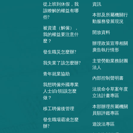
從上班到休假，我
資訊
該瞭解的權益有哪
本部及所屬機關行
些?
動服務發展現況
被資遣（解僱），
開放資料
我的權益要注意什
麼？
辦理政策宣導相關
廣告執行情形
發生職災怎麼辦?
主管勞動業務財團
我失業了該怎麼辦?
法人
青年就業協助
內部控制聲明書
我想聘僱外國專業
法規命令草案年度
人士(白領)該怎麼
立法計畫專區
做？
本部辦理所屬機關
移工聘僱後管理
員額評鑑專區
發生職場霸凌怎麼
遊說法專區
辦?