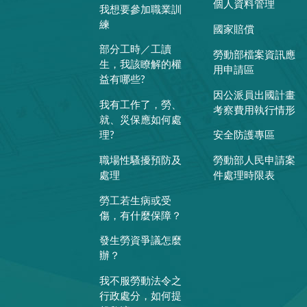
個人資料管理
我想要參加職業訓
練
國家賠償
部分工時／工讀
勞動部檔案資訊應
生，我該瞭解的權
用申請區
益有哪些?
因公派員出國計畫
我有工作了，勞、
考察費用執行情形
就、災保應如何處
理?
安全防護專區
職場性騷擾預防及
勞動部人民申請案
處理
件處理時限表
勞工若生病或受
傷，有什麼保障？
發生勞資爭議怎麼
辦？
我不服勞動法令之
行政處分，如何提