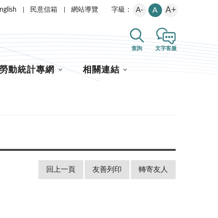
A+
nglish
民意信箱
網站導覽
A-
A
字級：
查詢
文字客服
勞動統計專網
相關連結
回上一頁
友善列印
轉寄友人