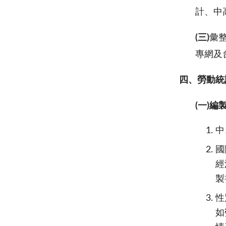
計、中
(三)
彙
專網
四、勞動統
(
一)編
中
國
經
製
性
如