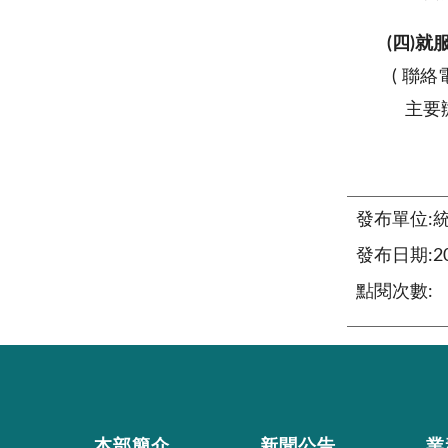
(四)
( 聯絡電
主要辦
發布單位:
發布日期:201
點閱次數:
本部簡介
新聞公告
業