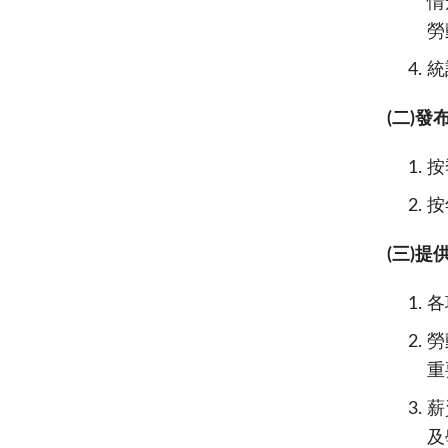
情
勞
統
(
二)發
按
按
(
三)提
各
勞
重
薪
及