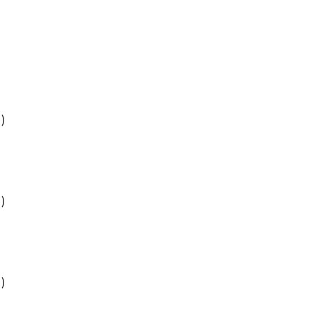
)
)
)