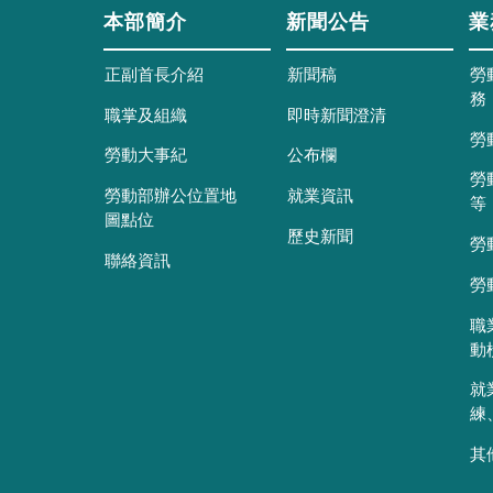
本部簡介
新聞公告
業
正副首長介紹
新聞稿
勞
務
職掌及組織
即時新聞澄清
勞
勞動大事紀
公布欄
勞
勞動部辦公位置地
就業資訊
等
圖點位
歷史新聞
勞
聯絡資訊
勞
職
動
就
練
其