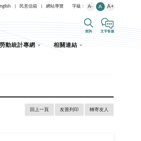
A+
nglish
民意信箱
網站導覽
A-
A
字級：
查詢
文字客服
勞動統計專網
相關連結
回上一頁
友善列印
轉寄友人