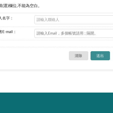
填(選)欄位,不能為空白。
人名字：
E-mail：