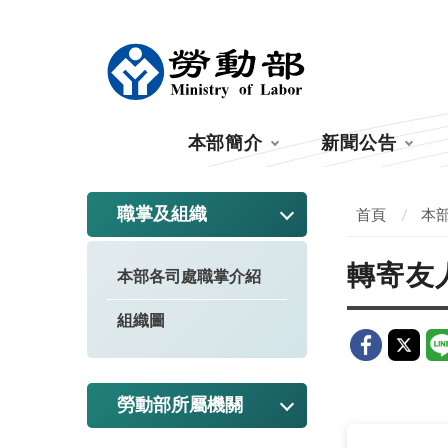
:::
本部簡介
新聞公告
:::
職掌及組織
首頁
本
轉寄友
本部各司處職掌介紹
組織圖
勞動部所屬機關