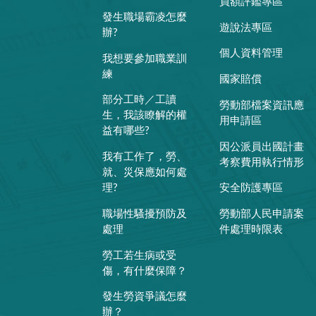
員額評鑑專區
發生職場霸凌怎麼
遊說法專區
辦?
個人資料管理
我想要參加職業訓
練
國家賠償
部分工時／工讀
勞動部檔案資訊應
生，我該瞭解的權
用申請區
益有哪些?
因公派員出國計畫
我有工作了，勞、
考察費用執行情形
就、災保應如何處
理?
安全防護專區
職場性騷擾預防及
勞動部人民申請案
處理
件處理時限表
勞工若生病或受
傷，有什麼保障？
發生勞資爭議怎麼
辦？