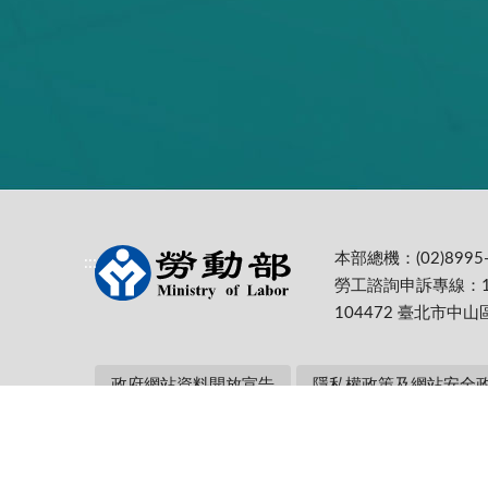
本部總機：(02)8995-
:::
勞工諮詢申訴專線：1
104472 臺北市中山
政府網站資料開放宣告
隱私權政策及網站安全
本部網址：https://www.mol.gov.tw/ 為
Firefox 最佳解析度1024*768
更新日期:
115-08-07
累計瀏覽人次: