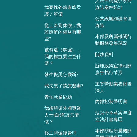
人民申請提供政府
我要找外籍家庭看
資訊案件統計
護 / 幫傭
公共設施維護管理
從上班到休假，我
資訊
該瞭解的權益有哪
本部及所屬機關行
些?
動服務發展現況
被資遣（解僱），
開放資料
我的權益要注意什
麼？
辦理政策宣導相關
廣告執行情形
發生職災怎麼辦?
主管勞動業務財團
我失業了該怎麼辦?
法人
青年就業協助
內部控制聲明書
我想聘僱外國專業
法規命令草案年度
人士(白領)該怎麼
立法計畫專區
做？
本部辦理所屬機關
移工聘僱後管理