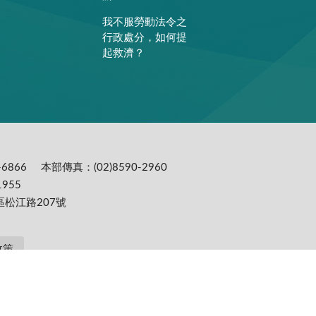
我不服勞動法令之
行政處分，如何提
起救濟？
6866
本部傳真：(02)8590-2960
955
區松江路207號
政策
提供更為穩定的瀏覽品質與使用體驗，建議更新瀏覽器至以下版本：IE10(含)以