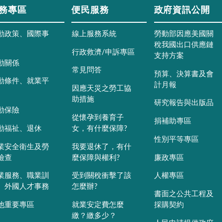
務專區
便民服務
政府資訊公開
動政策、國際事
線上服務系統
勞動部因應美國關
稅我國出口供應鏈
行政救濟/申訴專區
支持方案
動關係
常見問答
預算、決算書及會
動條件、就業平
計月報
因應天災之勞工協
助措施
研究報告與出版品
動保險
從懷孕到養育子
捐補助專區
動福祉、退休
女，有什麼保障?
性別平等專區
業安全衛生及勞
我要退休了，有什
檢查
麼保障與權利?
廉政專區
業服務、職業訓
受到關稅衝擊了該
人權專區
、外國人才事務
怎麼辦?
書面之公共工程及
他重要專區
就業安定費怎麼
採購契約
繳？繳多少？