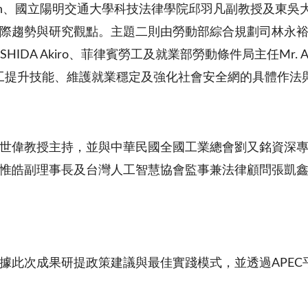
ilberman、國立陽明交通大學科技法律學院邱羽凡副教授
勢與研究觀點。主題二則由勞動部綜合規劃司林永裕專門委員、
A Akiro、菲律賓勞工及就業部勞動條件局主任Mr. Atty.
各經濟體協助勞工提升技能、維護就業穩定及強化社會安全網的具體作
主持，並與中華民國全國工業總會劉又銘資深專員、Indusri
惟皓副理事長及台灣人工智慧協會監事兼法律顧問張凱
據此次成果研提政策建議與最佳實踐模式，並透過APE