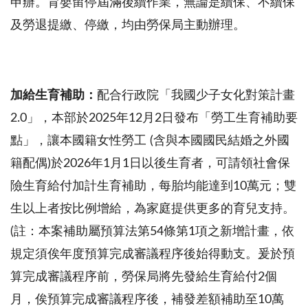
申辦。育嬰留停屆滿後續作業，無論是續保、不續保
及勞退提繳、停繳，均由勞保局主動辦理。
加給生育補助：
配合行政院「我國少子女化對策計畫
2.0」，本部於2025年12月2日發布「勞工生育補助要
點」，讓本國籍女性勞工 (含與本國國民結婚之外國
籍配偶)於2026年1月1日以後生育者，可請領社會保
險生育給付加計生育補助，每胎均能達到10萬元；雙
生以上者按比例增給，為家庭提供更多的育兒支持。
(註：本案補助屬預算法第54條第1項之新增計畫，依
規定須俟年度預算完成審議程序後始得動支。爰於預
算完成審議程序前，勞保局將先發給生育給付2個
月，俟預算完成審議程序後，補發差額補助至10萬