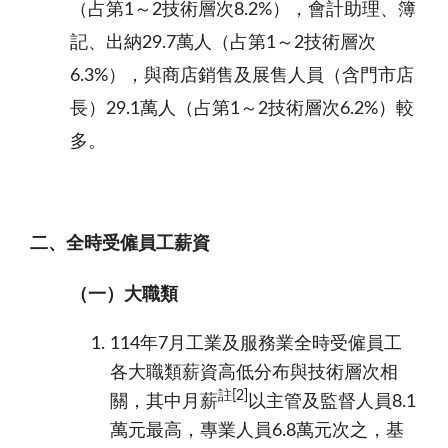
（占第
1
～
2
技術層次
8.2%
）
，
會計助理、簿
記、出納
29.7
萬人（占第
1
～
2
技術層次
6.3%
），與
商店銷售及展售人員
（
含門市店
長
）
29.1
萬人（占第
1
～
2
技術層次
6.2%
）較
多。
二、全時受僱員工
薪資
（一）大職類
114年7月工業及服務業全時受僱員工
各大職類
薪資高低分布與技術層次相
註
[2]
關
，
其中
月薪
以主管及監督人員8.1
萬元最高，專業人員6.8萬元次之，基