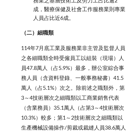
務業之基層技術工及勞力工占比逾
2
成，醫療保健及社會工作服務業則專業
人員占比近
6
成
。
（二）細職類
114
年
7
月底工業
及服務業非主管及監督人員
之各細職類全時受僱員工以組裝（現場）人
員
47.8
萬人（占
5.9%
）最多，辦公室綜合事
務人員（含資料登錄、一般事務秘書）
41.5
萬人（占
5.1%
）次之。除前述之職類外，第
3
～
4
技術層次之細職類以工商業銷售代表
（含業務員）
35.1
萬人（占第
3
～
4
技術層次
10.3%
）較多；第
1
～
2
技術層次之細職類以
生產機械設備操作
/
剪
裁或裁縫人員
38.6
萬人