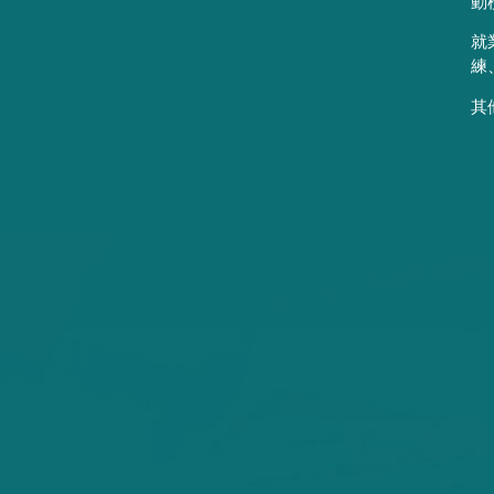
動
就
練
其