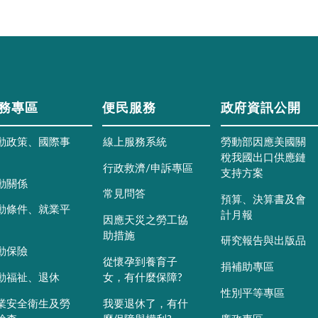
務專區
便民服務
政府資訊公開
動政策、國際事
線上服務系統
勞動部因應美國關
稅我國出口供應鏈
行政救濟/申訴專區
支持方案
動關係
常見問答
預算、決算書及會
動條件、就業平
計月報
因應天災之勞工協
助措施
研究報告與出版品
動保險
從懷孕到養育子
捐補助專區
動福祉、退休
女，有什麼保障?
性別平等專區
業安全衛生及勞
我要退休了，有什