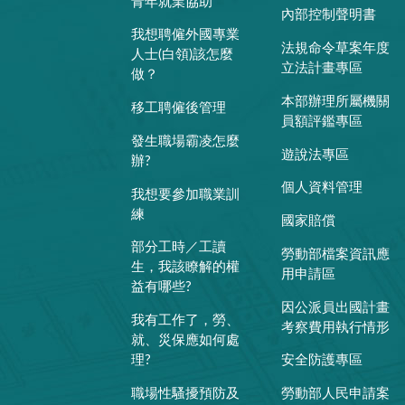
青年就業協助
內部控制聲明書
我想聘僱外國專業
法規命令草案年度
人士(白領)該怎麼
立法計畫專區
做？
本部辦理所屬機關
移工聘僱後管理
員額評鑑專區
發生職場霸凌怎麼
遊說法專區
辦?
個人資料管理
我想要參加職業訓
練
國家賠償
部分工時／工讀
勞動部檔案資訊應
生，我該瞭解的權
用申請區
益有哪些?
因公派員出國計畫
我有工作了，勞、
考察費用執行情形
就、災保應如何處
理?
安全防護專區
職場性騷擾預防及
勞動部人民申請案