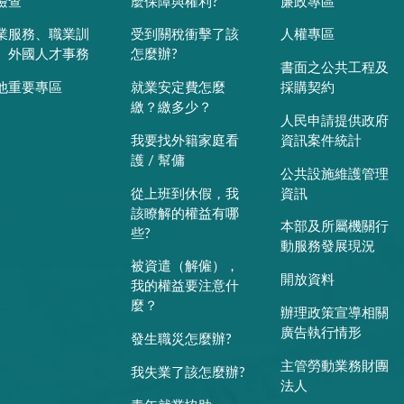
檢查
麼保障與權利?
廉政專區
業服務、職業訓
受到關稅衝擊了該
人權專區
、外國人才事務
怎麼辦?
書面之公共工程及
他重要專區
就業安定費怎麼
採購契約
繳？繳多少？
人民申請提供政府
我要找外籍家庭看
資訊案件統計
護 / 幫傭
公共設施維護管理
從上班到休假，我
資訊
該瞭解的權益有哪
本部及所屬機關行
些?
動服務發展現況
被資遣（解僱），
開放資料
我的權益要注意什
麼？
辦理政策宣導相關
廣告執行情形
發生職災怎麼辦?
主管勞動業務財團
我失業了該怎麼辦?
法人