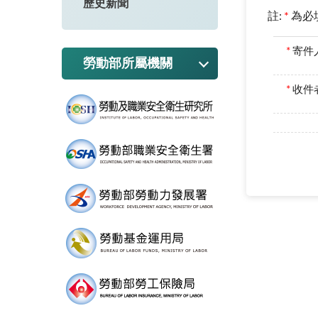
歷史新聞
註:
*
為必
*
寄件
勞動部所屬機關
*
收件者