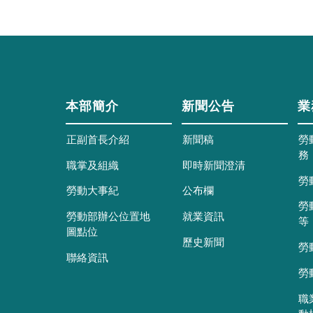
本部簡介
新聞公告
業
正副首長介紹
新聞稿
勞
務
職掌及組織
即時新聞澄清
勞
勞動大事紀
公布欄
勞
勞動部辦公位置地
就業資訊
等
圖點位
歷史新聞
勞
聯絡資訊
勞
職