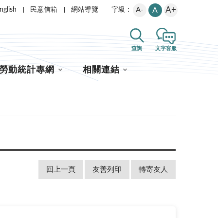
A+
nglish
民意信箱
網站導覽
A-
A
字級：
查詢
文字客服
勞動統計專網
相關連結
回上一頁
友善列印
轉寄友人