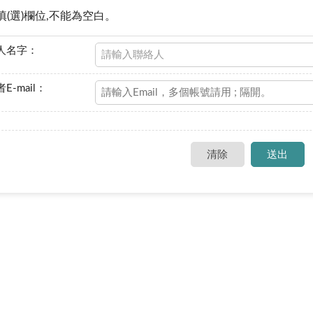
填(選)欄位,不能為空白。
人名字：
E-mail：