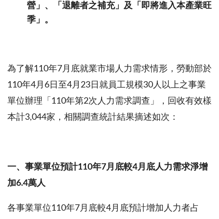
營」、「退離者之補充」及「即將進入本產業旺
季」。
為了解
110
年
7
月底就業市場人力需求情形，勞動部於
110
年
4
月
6
日至
4
月
23
日就員工規模
30
人以上之事業
單位辦理「
110
年第
2
次人力需求調查」，回收有效樣
本計
3,044
家，相關調查統計結果摘述如次：
一、事業單位預計
110
年
7
月底較
4
月底人力需求淨增
加
6.4
萬人
各事業單位
110
年
7
月底較
4
月底預計增加人力者占