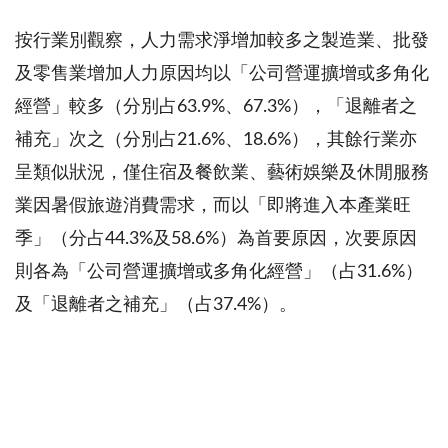
按行業別觀察，人力需求淨增加較多之製造業、批發
及零售業增加人力原因均以「公司營運擴增或多角化
經營」較多（分別占
63.9%
、
67.3%
），「退離者之
補充」次之（分別占
21.6%
、
18.6%
），其餘行業亦
呈類似狀況，僅住宿及餐飲業、藝術娛樂及休閒服務
業因暑假旅遊消費需求，而以「即將進入本產業旺
季」（分占
44.3%
及
58.6%
）為首要原因，次要原因
則各為「公司營運擴增或多角化經營」（占
31.6%
）
及「退離者之補充」（占
37.4%
）。