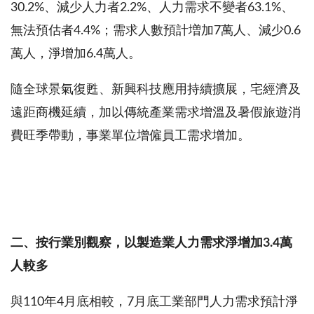
30.2%
、減少人力者
2.2%
、人力需求不變者
63.1%
、
無法預估者
4.4%
；需求人數預計増加
7
萬人、減少
0.6
萬人，淨增加
6.4
萬人。
隨全球景氣復甦、新興科技應用持續擴展，宅經濟及
遠距商機延續，加以傳統產業需求增溫及暑假旅遊消
費旺季帶動，事業單位增僱員工需求增加。
二、按行業別觀察，以製造業人力需求淨增加
3.4
萬
人較多
與
110
年
4
月底相較，
7
月底工業部門人力需求預計淨