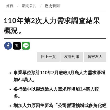
首頁
新聞公告
歷史新聞
110年第2次人力需求調查結果
概況。
回上一頁
友善列印
轉寄友人
事業單位預計
110
年
7
月底較
4
月底人力需求淨增
加
6.
4
萬人
。
各
行業中以製造業人力需求淨增加
3.
4
萬人較
多。
增加人力原因主要為「公司營運擴增或多角化經