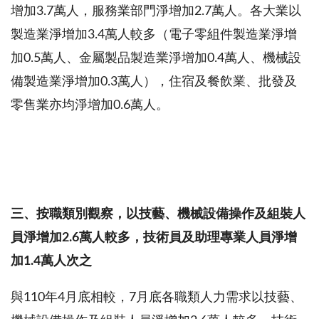
增加
3.7
萬人，服務業部門淨增加
2.7
萬人。各大業以
製造業淨增加
3.4
萬人較多（電子零組件製造業淨增
加
0.5
萬人、金屬製品製造業淨增加
0.4
萬人、機械設
備製造業淨增加
0.3
萬人），住宿及餐飲業、批發及
零售業亦均淨增加
0.6
萬人。
三、按職類別觀察，以技藝、機械設備操作及組裝人
員淨增加
2.6
萬
人較多，技術員及助理專業人員淨增
加
1.4
萬人次之
與
110
年
4
月底相較，
7
月底各職類人力需求以技藝、