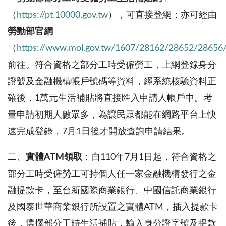
（
https://pt.10000.gov.tw
），可直接登網；亦可經由
勞動部官網
（
https://www.mol.gov.tw/1607/28162/28652/2865
前往。符合資格之部分工時受僱勞工，上網登錄身分
證號及金融機構帳戶號碼等資料，經系統核驗資料正
確後，
1
萬元生活補貼將直接匯入申請人帳戶中。考
量申請初期人數眾多，為讓民眾都能在網路平台上快
速完成登錄，
7
月
1
日後才開放查詢申請結果。
二、
實體ATM領取
：自
110
年
7
月
1
日起，符合資格之
部分工時受僱勞工可持個人任一家金融機構發行之金
融提款卡，至台新國際商業銀行、中國信託商業銀行
及國泰世華商業銀行所設置之實體
ATM
，插入提款卡
後，選擇部分工時生活補貼，輸入身分證字號及提款