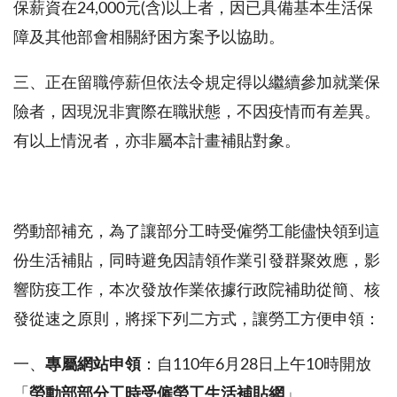
保薪資在
24,000
元
(
含
)
以上者，因已具備基本生活保
障及其他部會相關紓困方案予以協助。
三、正在留職停薪但依法令規定得以繼續參加就業保
險者，因現況非實際在職狀態，不因疫情而有差異。
有以上情況者，亦非屬本計畫補貼對象。
勞動部補充，為了讓部分工時受僱勞工能儘快領到這
份生活補貼，同時避免因請領作業引發群聚效應，影
響防疫工作，本次發放作業依據行政院補助從簡、核
發從速之原則，將採下列二方式，讓勞工方便申領：
一、
專屬網站申領
：自
110
年
6
月
28
日上午
10
時開放
「
勞動部部分工時受僱勞工生活補貼網
」