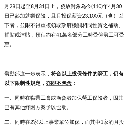
月
28
日起至
8
月
31
日止，發放對象為今
(110)
年
4
月
30
日已參加就業保險，且月投保薪資
23,100
元（含）以
下者，並限不得重複領取政府機關相同性質之補助、
補貼或津貼，預估約有
41
萬名部分工時受僱勞工可受
惠。
勞動部進一步表示，
符合以上投保條件的勞工，仍有
以下限制性規定，
亦即不包含
：
一、同時在職業工會或漁會者加保勞工保險者，因其
已有其他紓困方案予以協助。
二、同時在
2
家以上事業單位加保，而其中
1
家的月投