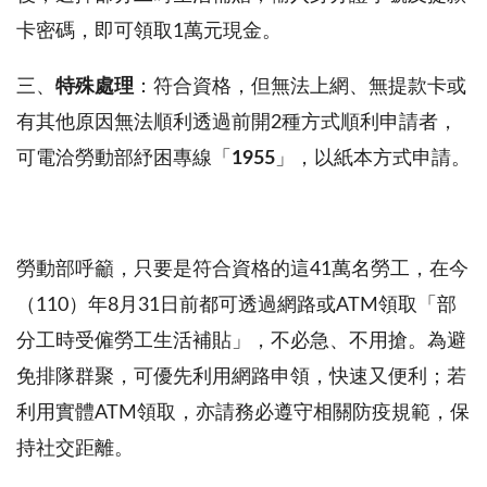
卡密碼，即可領取
1
萬元現金。
三、
特殊處理
：符合資格，但無法上網、無提款卡或
有其他原因無法順利透過前開
2
種方式順利申請者，
可電洽勞動部紓困專線「
1955
」，以紙本方式申請。
勞動部呼籲，只要是符合資格的這
41
萬名勞工，在今
（
110
）年
8
月
31
日前都可透過網路或
ATM
領取「部
分工時受僱勞工生活補貼」，不必急、不用搶。為避
免排隊群聚，可優先利用網路申領，快速又便利；若
利用實體
ATM
領取，亦請務必遵守相關防疫規範，保
持社交距離。