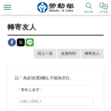
首頁
新聞公告
歷史新聞
搜尋功能
文字客服
轉寄友人
回上一頁
友善列印
轉寄友人
註:
*
為必填(選)欄位,不能為空白。
*
寄件人名字：