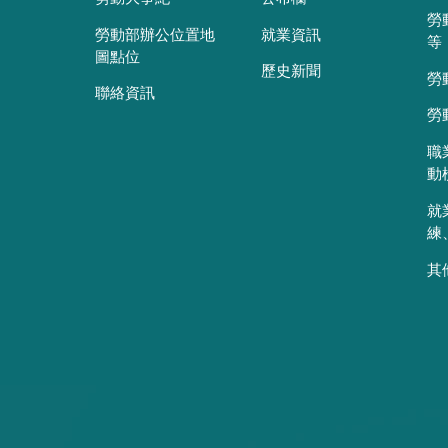
勞
勞動部辦公位置地
就業資訊
等
圖點位
歷史新聞
勞
聯絡資訊
勞
職
動
就
練
其