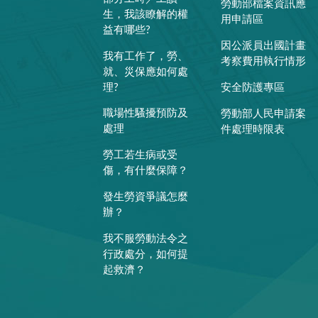
勞動部檔案資訊應
生，我該瞭解的權
用申請區
益有哪些?
因公派員出國計畫
我有工作了，勞、
考察費用執行情形
就、災保應如何處
理?
安全防護專區
職場性騷擾預防及
勞動部人民申請案
處理
件處理時限表
勞工若生病或受
傷，有什麼保障？
發生勞資爭議怎麼
辦？
我不服勞動法令之
行政處分，如何提
起救濟？