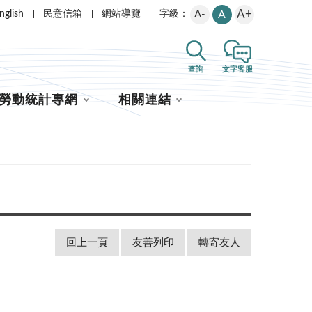
A+
nglish
民意信箱
網站導覽
A-
A
字級：
查詢
文字客服
勞動統計專網
相關連結
回上一頁
友善列印
轉寄友人