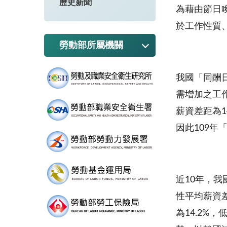
歷史新聞
為藉由節日
於工作性質
勞動部所屬機關
我國「同酬
需增加之工作
薪資差距為1
因此109年
近10年，我
性平均薪資差
為14.2%，