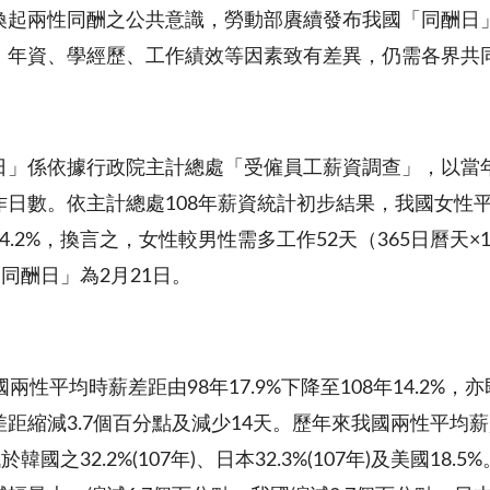
喚起兩性同酬之公共意識，勞動部賡續發布我國「同酬日
、年資、學經歷、工作績效等因素致有差異，仍需各界共
日」係依據行政院主計總處「受僱員工薪資調查」，以當年
日數。依主計總處108年薪資統計初步結果，我國女性平均時
4.2%，換言之，女性較男性需多工作52天（365日曆天×
「同酬日」為2月21日。
國兩性平均時薪差距由98年17.9%下降至108年14.2%
距縮減3.7個百分點及減少14天。歷年來我國兩性平均
低於韓國之32.2%(107年)、日本32.3%(107年)及美國