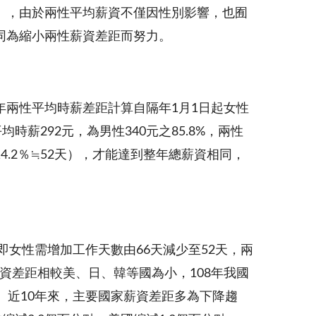
」，由於兩性平均薪資不僅因性別影響，也囿
同為縮小兩性薪資差距而努力。
兩性平均時薪差距計算自隔年1月1日起女性
薪292元，為男性340元之85.8%，兩性
14.2％≒52天），才能達到整年總薪資相同，
，亦即女性需增加工作天數由66天減少至52天，兩
薪資差距相較美、日、韓等國為小，108年我國
18.5%。近10年來，主要國家薪資差距多為下降趨