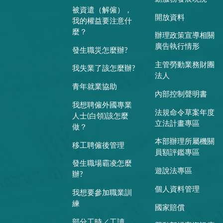
被資遣（解僱），
開放資料
我的權益要注意什
麼？
辦理政策宣導相關
廣告執行情形
發生職災怎麼辦?
主管勞動業務財團
我失業了該怎麼辦?
法人
青年就業協助
內部控制聲明書
我想聘僱外國專業
法規命令草案年度
人士(白領)該怎麼
立法計畫專區
做？
本部辦理所屬機關
移工聘僱後管理
員額評鑑專區
發生職場霸凌怎麼
遊說法專區
辦?
個人資料管理
我想要參加職業訓
練
國家賠償
部分工時／工讀