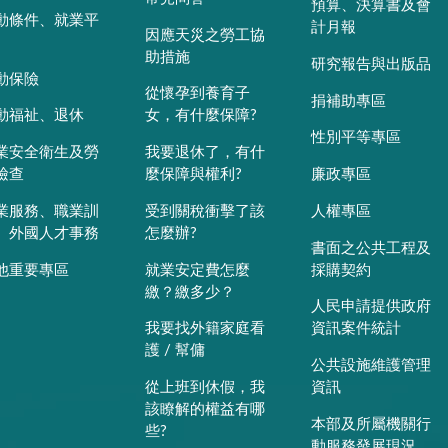
預算、決算書及會
動條件、就業平
計月報
因應天災之勞工協
助措施
研究報告與出版品
動保險
從懷孕到養育子
捐補助專區
動福祉、退休
女，有什麼保障?
性別平等專區
業安全衛生及勞
我要退休了，有什
檢查
麼保障與權利?
廉政專區
業服務、職業訓
受到關稅衝擊了該
人權專區
、外國人才事務
怎麼辦?
書面之公共工程及
他重要專區
就業安定費怎麼
採購契約
繳？繳多少？
人民申請提供政府
我要找外籍家庭看
資訊案件統計
護 / 幫傭
公共設施維護管理
從上班到休假，我
資訊
該瞭解的權益有哪
本部及所屬機關行
些?
動服務發展現況