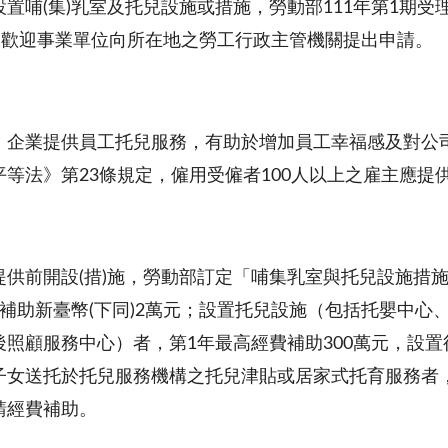
置哺(集)乳室及托兒設施或措施，勞動部111年第1期受
止，歡迎事業單位向所在地之勞工行政主管機關提出申請。
，企業提供員工托兒服務，有助於增加員工幸福感及對公
等法》第23條規定，僱用受僱者100人以上之雇主應提
提供前開設(措)施，勞動部訂定「哺集乳室與托兒設施措
最高補助新臺幣(下同)2萬元；設置托兒設施（包括托嬰中
後照顧服務中心）者，第1年最高經費補助300萬元，設置
子女送托於托兒服務機構之托兒津貼或居家式托育服務者，
請經費補助。