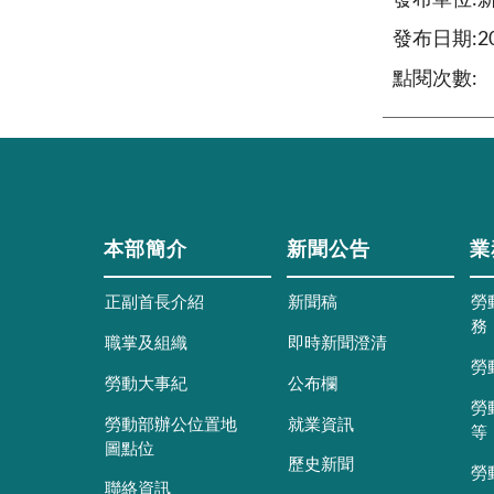
發布單位:
發布日期:202
點閱次數:
本部簡介
新聞公告
業
正副首長介紹
新聞稿
勞
務
職掌及組織
即時新聞澄清
勞
勞動大事紀
公布欄
勞
勞動部辦公位置地
就業資訊
等
圖點位
歷史新聞
勞
聯絡資訊