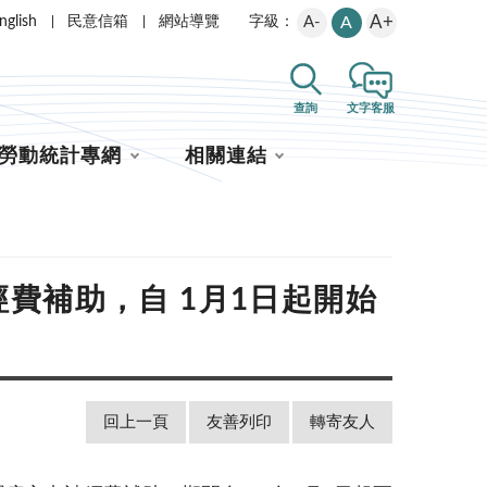
A+
nglish
民意信箱
網站導覽
A-
A
字級：
查詢
文字客服
勞動統計專網
相關連結
經費補助，自 1月1日起開始
回上一頁
友善列印
轉寄友人