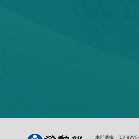
本部總機：(02)8995-
:::