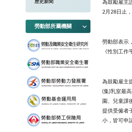
歷史新聞
為鼓勵雇主設
2月28日
勞動部所屬機關
勞動部表示
《性別工作平
為鼓勵雇主
(集)乳室
園、兒童課
提供受僱者
小，皆可申