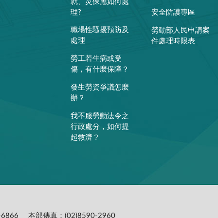
就、災保應如何處
理?
安全防護專區
職場性騷擾預防及
勞動部人民申請案
處理
件處理時限表
勞工若生病或受
傷，有什麼保障？
發生勞資爭議怎麼
辦？
我不服勞動法令之
行政處分，如何提
起救濟？
6866
本部傳真：(02)8590-2960