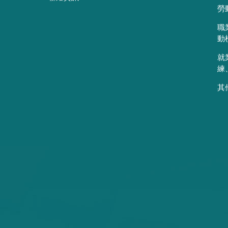
勞
職
動
就
練
其