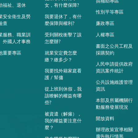
捐補助專區
動福祉、退休
女，有什麼保障?
性別平等專區
業安全衛生及勞
我要退休了，有什
檢查
麼保障與權利?
廉政專區
業服務、職業訓
受到關稅衝擊了該
人權專區
、外國人才事務
怎麼辦?
書面之公共工程及
他重要專區
就業安定費怎麼
採購契約
繳？繳多少？
人民申請提供政府
我要找外籍家庭看
資訊案件統計
護 / 幫傭
公共設施維護管理
從上班到休假，我
資訊
該瞭解的權益有哪
本部及所屬機關行
些?
動服務發展現況
被資遣（解僱），
開放資料
我的權益要注意什
麼？
辦理政策宣導相關
廣告執行情形