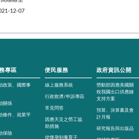
新聞聯絡室
1-12-07
務專區
便民服務
政府資訊公開
動政策、國際事
線上服務系統
勞動部因應美國關
稅我國出口供應鏈
行政救濟/申訴專區
支持方案
動關係
常見問答
預算、決算書及會
動條件、就業平
計月報
因應天災之勞工協
助措施
研究報告與出版品
動保險
從懷孕到養育子