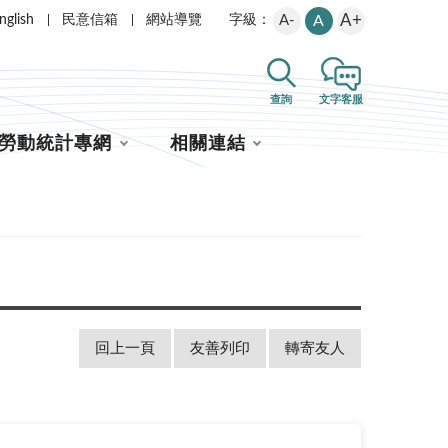
A+
nglish
民意信箱
網站導覽
A-
A
字級：
查詢
文字客服
勞動統計專網
相關連結
回上一頁
友善列印
轉寄友人