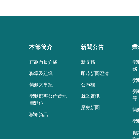
本部簡介
新聞公告
業
正副首長介紹
新聞稿
勞
務
職掌及組織
即時新聞澄清
勞
勞動大事紀
公布欄
勞
勞動部辦公位置地
就業資訊
等
圖點位
歷史新聞
勞
聯絡資訊
勞
職