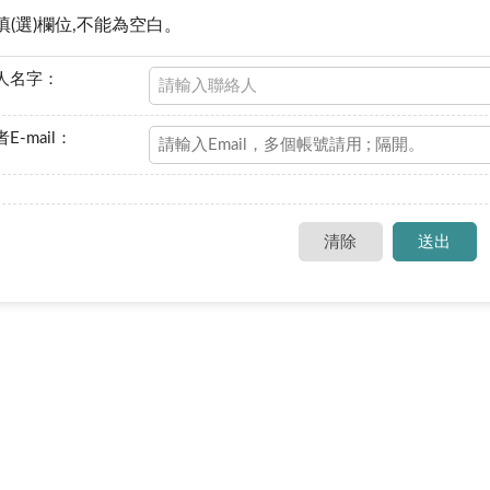
填(選)欄位,不能為空白。
人名字：
E-mail：