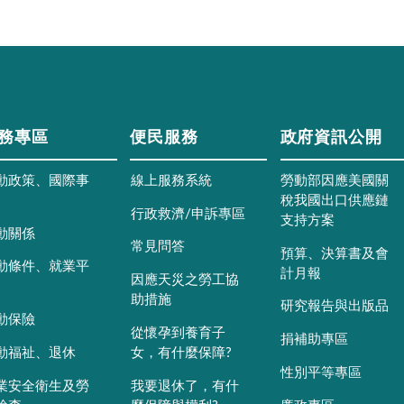
務專區
便民服務
政府資訊公開
動政策、國際事
線上服務系統
勞動部因應美國關
稅我國出口供應鏈
行政救濟/申訴專區
支持方案
動關係
常見問答
預算、決算書及會
動條件、就業平
計月報
因應天災之勞工協
助措施
研究報告與出版品
動保險
從懷孕到養育子
捐補助專區
動福祉、退休
女，有什麼保障?
性別平等專區
業安全衛生及勞
我要退休了，有什