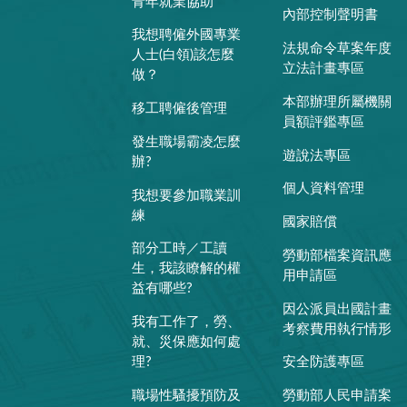
青年就業協助
內部控制聲明書
我想聘僱外國專業
法規命令草案年度
人士(白領)該怎麼
立法計畫專區
做？
本部辦理所屬機關
移工聘僱後管理
員額評鑑專區
發生職場霸凌怎麼
遊說法專區
辦?
個人資料管理
我想要參加職業訓
練
國家賠償
部分工時／工讀
勞動部檔案資訊應
生，我該瞭解的權
用申請區
益有哪些?
因公派員出國計畫
我有工作了，勞、
考察費用執行情形
就、災保應如何處
理?
安全防護專區
職場性騷擾預防及
勞動部人民申請案