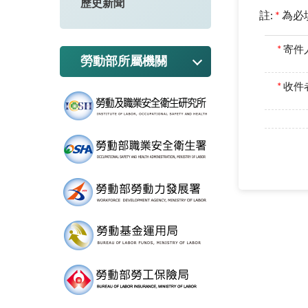
歷史新聞
註:
*
為必
*
寄件
勞動部所屬機關
*
收件者