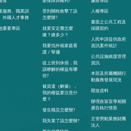
檢查
麼保障與權利?
廉政專區
業服務、職業訓
受到關稅衝擊了該
人權專區
、外國人才事務
怎麼辦?
書面之公共工程及
他重要專區
就業安定費怎麼
採購契約
繳？繳多少？
人民申請提供政府
我要找外籍家庭看
資訊案件統計
護 / 幫傭
公共設施維護管理
從上班到休假，我
資訊
該瞭解的權益有哪
本部及所屬機關行
些?
動服務發展現況
被資遣（解僱），
開放資料
我的權益要注意什
麼？
辦理政策宣導相關
廣告執行情形
發生職災怎麼辦?
主管勞動業務財團
我失業了該怎麼辦?
法人