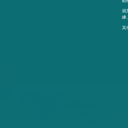
動
就
練
其